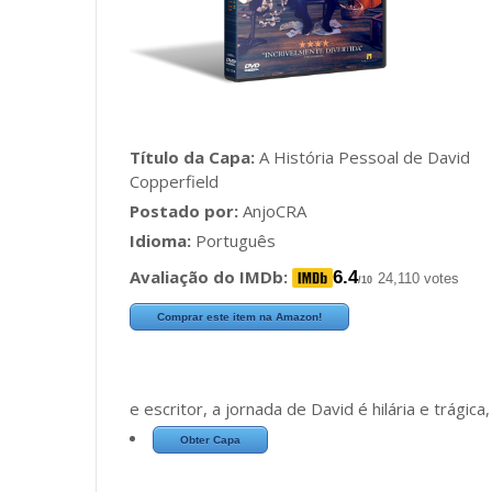
Título da Capa:
A História Pessoal de David
Copperfield
Postado por:
AnjoCRA
Idioma:
Português
Avaliação do IMDb:
6.4
24,110 votes
/10
Comprar este item na Amazon!
e escritor, a jornada de David é hilária e trági
Obter Capa