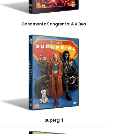
Casamento Sangrento: A Viúva
Supergirl