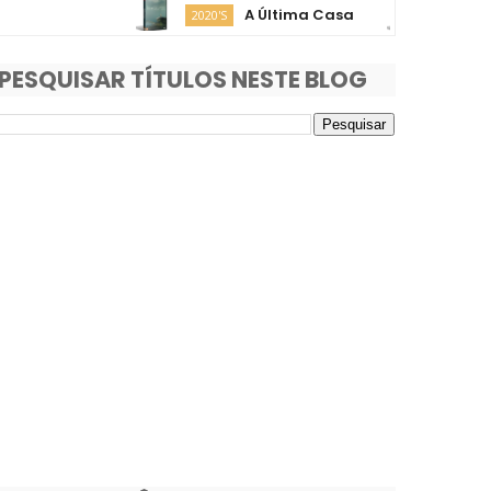
A Última Casa
O Fim 
2020'S
2020'S
PESQUISAR TÍTULOS NESTE BLOG