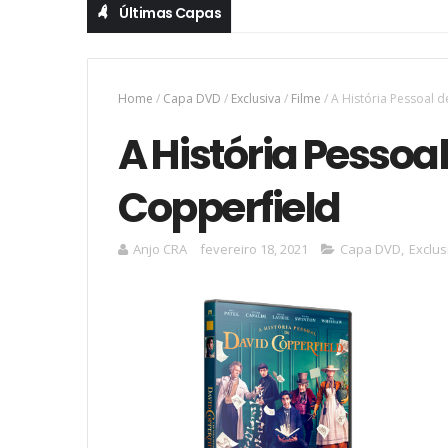
Últimas Capas
Home
/
Capa DVD
/
Exclusiva
/
Filme
/
A História Pessoal 
A História Pessoa
Copperfield
Anjo CRA
fevereiro 18, 2021
Capa DVD
,
Exclus