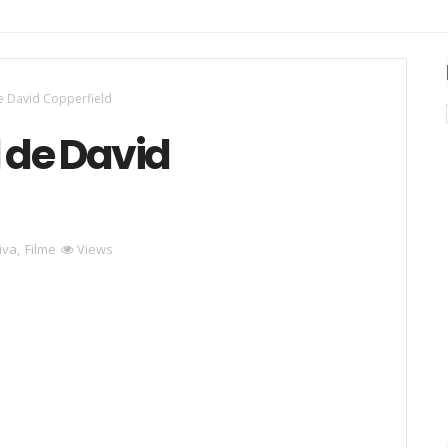
de David Copperfield
l de David
iva
,
Filme
Views