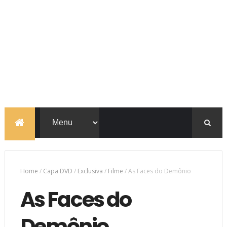
Home
/
Capa DVD
/
Exclusiva
/
Filme
/
As Faces do Demônio
As Faces do
Demônio