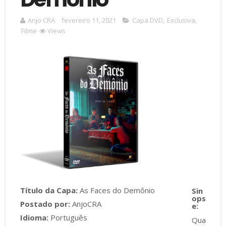
Anjo CRA
fevereiro 11, 2021
Capa DVD
,
Exclusiva
,
Filme
Views
Título da Capa:
As Faces do Demônio
Postado por:
AnjoCRA
Idioma:
Português
Qua