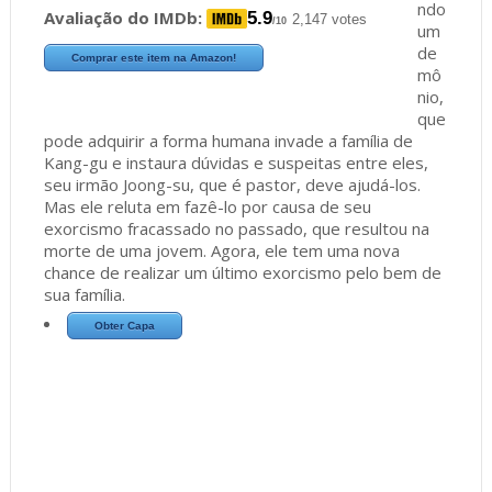
ndo
Avaliação do IMDb:
5.9
2,147 votes
/10
um
de
Comprar este item na Amazon!
mô
nio,
que
pode adquirir a forma humana invade a família de
Kang-gu e instaura dúvidas e suspeitas entre eles,
seu irmão Joong-su, que é pastor, deve ajudá-los.
Mas ele reluta em fazê-lo por causa de seu
exorcismo fracassado no passado, que resultou na
morte de uma jovem. Agora, ele tem uma nova
chance de realizar um último exorcismo pelo bem de
sua família.
Obter Capa