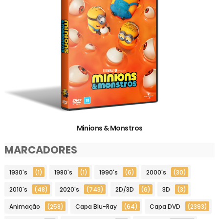
Minions & Monstros
MARCADORES
1930's
(1)
1980's
(1)
1990's
(6)
2000's
(30)
2010's
(48)
2020's
(743)
2D/3D
(6)
3D
(3)
Animação
(258)
Capa Blu-Ray
(64)
Capa DVD
(2393)