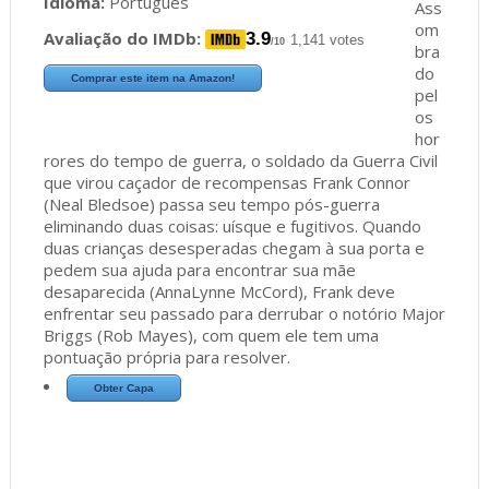
Idioma:
Português
Ass
om
Avaliação do IMDb:
3.9
1,141 votes
/10
bra
do
Comprar este item na Amazon!
pel
os
hor
rores do tempo de guerra, o soldado da Guerra Civil
que virou caçador de recompensas Frank Connor
(Neal Bledsoe) passa seu tempo pós-guerra
eliminando duas coisas: uísque e fugitivos. Quando
duas crianças desesperadas chegam à sua porta e
pedem sua ajuda para encontrar sua mãe
desaparecida (AnnaLynne McCord), Frank deve
enfrentar seu passado para derrubar o notório Major
Briggs (Rob Mayes), com quem ele tem uma
pontuação própria para resolver.
Obter Capa