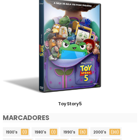
Toy Story 5
MARCADORES
1930's
(1)
1980's
(1)
1990's
(6)
2000's
(30)