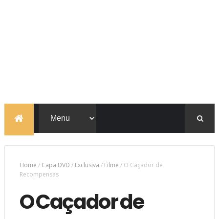
Home
/
Capa DVD
/
Exclusiva
/
Filme
/
O Caçador de
Recompensas
O Caçador de