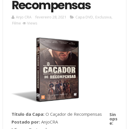
Recompensas
Anjo CRA
fevereiro 28, 2021
Capa DVD
,
Exclusiva
,
Filme
Views
Título da Capa:
O Caçador de Recompensas
Postado por:
AnjoCRA