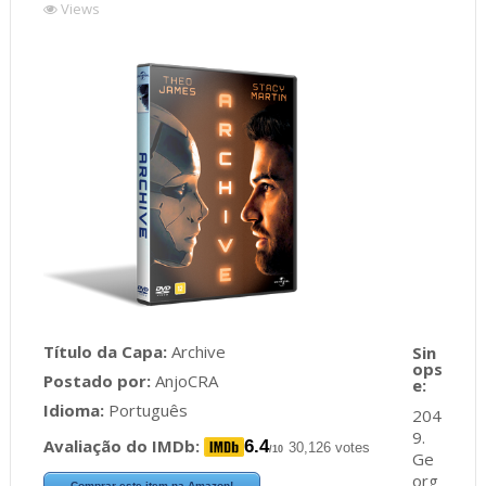
Views
Título da Capa:
Archive
Postado por:
AnjoCRA
Idioma:
Português
204
9.
Avaliação do IMDb:
6.4
30,126 votes
/10
Ge
org
Comprar este item na Amazon!