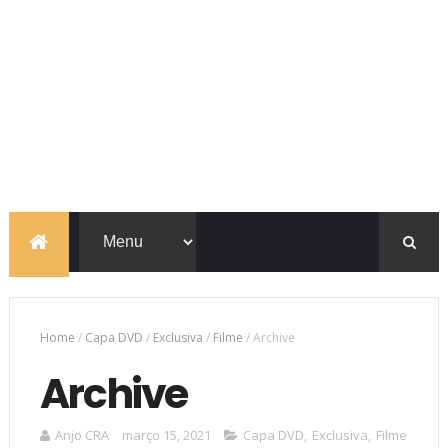
Home
/
Capa DVD
/
Exclusiva
/
Filme
/
Archive
Archive
Anjo CRA
março 15, 2021
Capa DVD
,
Exclusiva
,
Filme