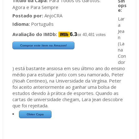
Título da Capa:
Para Todos os Garotos:
Agora e Para Sempre
Postado por:
AnjoCRA
Lar
Idioma:
Português
a
Jea
Avaliação do IMDb:
6.3
40,481 votes
/10
n
(La
Comprar este item na Amazon!
na
Con
dor
) está bastante ansiosa em seu último ano do ensino
médio para estudar junto com seu namorado, Peter
(Noah Centineo), na Universidade da Virgínia. Peter
foi aceito anteriormente ao ganhar uma bolsa de
estudos devido à prática de esportes. Quando as
cartas de universidade chegam, Lara Jean descobre
que foi rejeitada.
Obter Capa