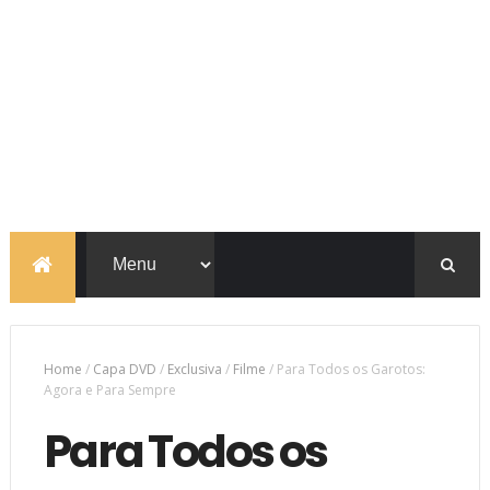
Home
/
Capa DVD
/
Exclusiva
/
Filme
/
Para Todos os Garotos:
Agora e Para Sempre
Para Todos os