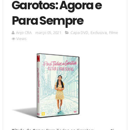
Garotos: Agora e
Para Sempre
Anjo CRA
março 05, 2021
Capa DVD
,
Exclusiva
,
Filme
Views