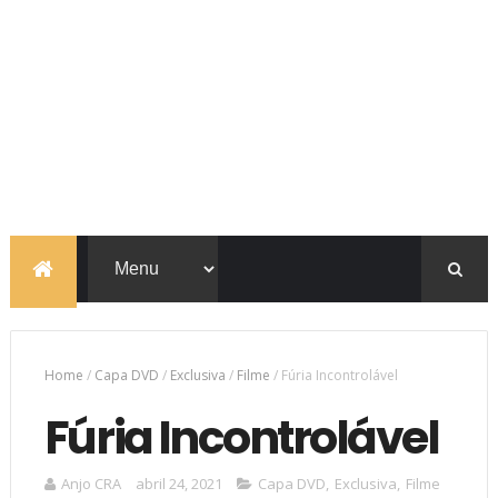
Home
/
Capa DVD
/
Exclusiva
/
Filme
/
Fúria Incontrolável
Fúria Incontrolável
Anjo CRA
abril 24, 2021
Capa DVD
,
Exclusiva
,
Filme