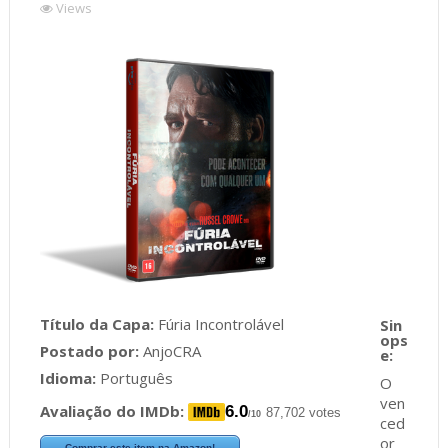
Views
Título da Capa:
Fúria Incontrolável
Postado por:
AnjoCRA
Idioma:
Português
O
ven
Avaliação do IMDb:
6.0
87,702 votes
/10
ced
or
Comprar este item na Amazon!