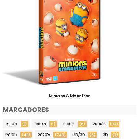
Minions & Monstros
MARCADORES
1930's
(1)
1980's
(1)
1990's
(6)
2000's
(30)
2010's
(48)
2020's
(743)
2D/3D
(6)
3D
(3)