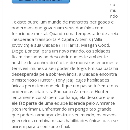
so
mu
ndo
, existe outro: um mundo de monstros perigosos e
poderosos que governam seus domínios com
ferocidade mortal. Quando uma tempestade de areia
inesperada transporta A Capitã Artemis (Milla
Jovovich) e sua unidade (TI Harris, Meagan Good,
Diego Boneta) para um novo mundo, os soldados
ficam chocados ao descobrir que este ambiente
hostil e desconhecido é o lar de monstros enormes e
terríveis imunes a seu poder de fogo. Em sua batalha
desesperada pela sobrevivência, a unidade encontra
o misterioso Hunter (Tony Jaa), cujas habilidades
únicas permitem que ele fique um passo à frente das
poderosas criaturas. Enquanto Artemis e Hunter
lentamente constroem confiança, ela descobre que
ele faz parte de uma equipe liderada pelo Almirante
(Ron Perlman). Enfrentando um perigo tão grande
que poderia ameaçar destruir seu mundo, os bravos
guerreiros combinam suas habilidades únicas para se
unirem para o confronto final.