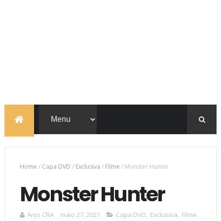
Home
/
Capa DVD
/
Exclusiva
/
Filme
/
Monster Hunter
Monster Hunter
Anjo CRA
maio 27, 2021
Capa DVD
,
Exclusiva
,
Filme