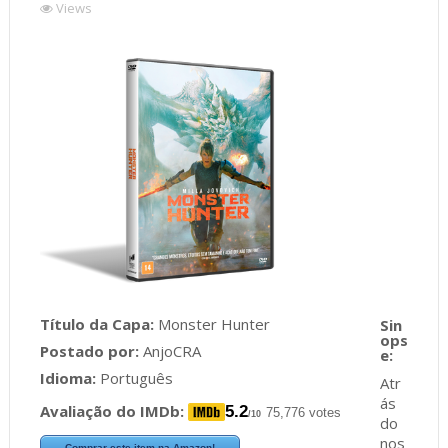
Views
Título da Capa:
Monster Hunter
Postado por:
AnjoCRA
Idioma:
Português
Atr
ás
Avaliação do IMDb:
5.2
75,776 votes
/10
do
nos
Comprar este item na Amazon!