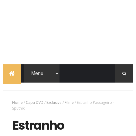
Home
/
Capa DVD
/
Exclusiva
/
Filme
/
Estranho Passageiro -
Sputnik
Estranho