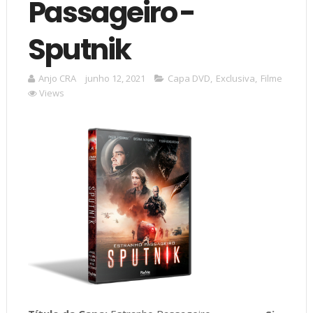
Passageiro -
Sputnik
Anjo CRA
junho 12, 2021
Capa DVD
,
Exclusiva
,
Filme
Views