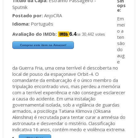
Título da Capa:
Estranho Passageiro -
Sputnik
Postado por:
AnjoCRA
Em
Idioma:
Português
mei
o a
Avaliação do IMDb:
6.4
30,442 votes
/10
ten
são
Comprar este item na Amazon!
do
aug
e
da Guerra Fria, uma cena terrível é descoberta no
local de pouso da espaçonave Orbit-4. O
comandante da embarcação é o único membro da
tripulação encontrado vivo, mas perdeu a memória
com a terrível experiência e não consegue esclarecer
a causa do acidente. Em uma instalação
governamental isolada, sob a vigilância de guardas
armados, a psicóloga Tatiana Klimova (Oksana
Akinshina) é recrutada para tentar curar a amnésia do
astronauta e desvendar o mistério. Classificação
indicativa 16 anos, contém medo e violência extrema.