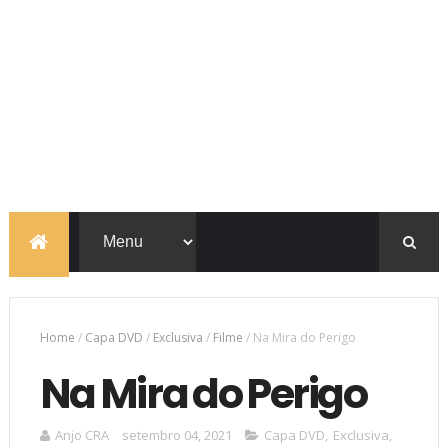
Home
/
Capa DVD
/
Exclusiva
/
Filme
/
Na Mira do Perigo
Na Mira do Perigo
Anjo CRA
setembro 04, 2021
Capa DVD
,
Exclusiva
,