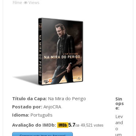
Filme
Views
Título da Capa:
Na Mira do Perigo
Postado por:
AnjoCRA
Idioma:
Português
Lev
and
Avaliação do IMDb:
5.7
49,521 votes
/10
o
um
Comprar este item na Amazon!