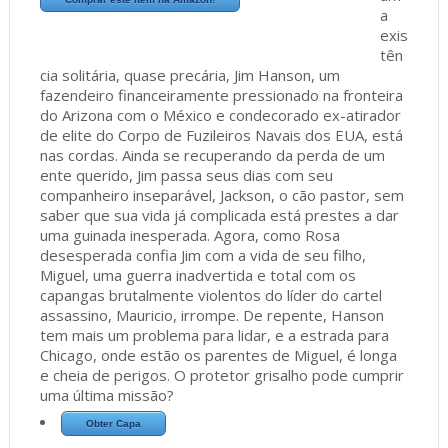
a
exis
tên
cia solitária, quase precária, Jim Hanson, um
fazendeiro financeiramente pressionado na fronteira
do Arizona com o México e condecorado ex-atirador
de elite do Corpo de Fuzileiros Navais dos EUA, está
nas cordas. Ainda se recuperando da perda de um
ente querido, Jim passa seus dias com seu
companheiro inseparável, Jackson, o cão pastor, sem
saber que sua vida já complicada está prestes a dar
uma guinada inesperada. Agora, como Rosa
desesperada confia Jim com a vida de seu filho,
Miguel, uma guerra inadvertida e total com os
capangas brutalmente violentos do líder do cartel
assassino, Mauricio, irrompe. De repente, Hanson
tem mais um problema para lidar, e a estrada para
Chicago, onde estão os parentes de Miguel, é longa
e cheia de perigos. O protetor grisalho pode cumprir
uma última missão?
Obter Capa