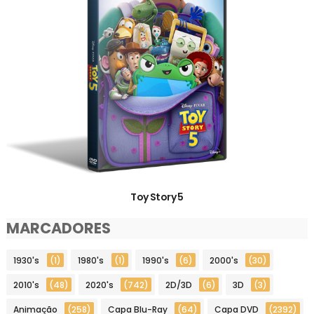
Toy Story 5
MARCADORES
1930's
(1)
1980's
(1)
1990's
(6)
2000's
(30)
2010's
(48)
2020's
(742)
2D/3D
(6)
3D
(3)
Animação
(258)
Capa Blu-Ray
(64)
Capa DVD
(2392)