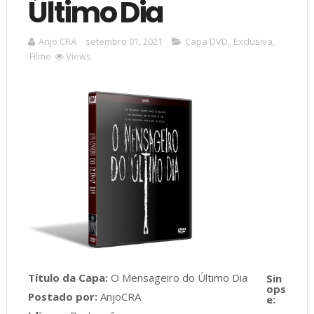
Último Dia
Anjo CRA
setembro 01, 2021
Capa DVD
,
Exclusiva
,
Filme
Views
Título da Capa:
O Mensageiro do Último Dia
Postado por:
AnjoCRA