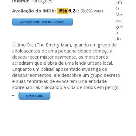
Idioma:
Português
Em
O
Avaliação do IMDb:
6.2
50,896 votes
/10
Me
nsa
Comprar este item na Amazon!
geir
o
do
Último Dia (The Empty Man), quando um grupo de
adolescentes de uma pequena cidade começa a
desaparecer misteriosamente, os moradores
acreditam que é obra de uma lenda urbana local.
Enquanto um policial aposentado investiga os
desaparecimentos, ele descobre um grupo secreto
e suas tentativas de evocarem uma entidade
sobrenatural, colocando a vida de todos em perigo.
Obter Capa