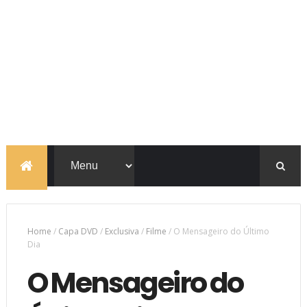
Home
/
Capa DVD
/
Exclusiva
/
Filme
/
O Mensageiro do Último
Dia
O Mensageiro do