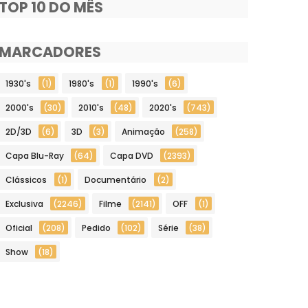
TOP 10 DO MÊS
MARCADORES
1930's
(1)
1980's
(1)
1990's
(6)
2000's
(30)
2010's
(48)
2020's
(743)
2D/3D
(6)
3D
(3)
Animação
(258)
Capa Blu-Ray
(64)
Capa DVD
(2393)
Clássicos
(1)
Documentário
(2)
Exclusiva
(2246)
Filme
(2141)
OFF
(1)
Oficial
(208)
Pedido
(102)
Série
(38)
Show
(18)