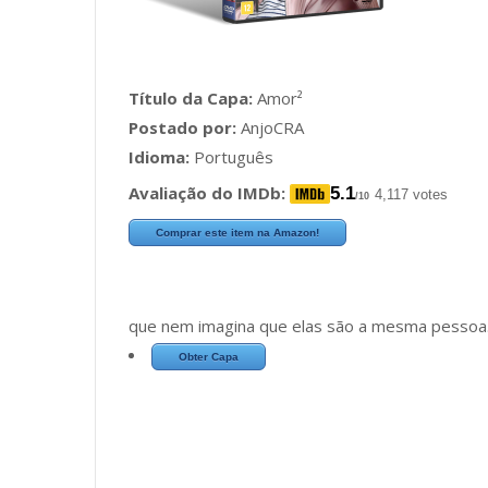
Título da Capa:
Amor²
Postado por:
AnjoCRA
Idioma:
Português
Avaliação do IMDb:
5.1
4,117 votes
/10
Comprar este item na Amazon!
que nem imagina que elas são a mesma pessoa
Obter Capa