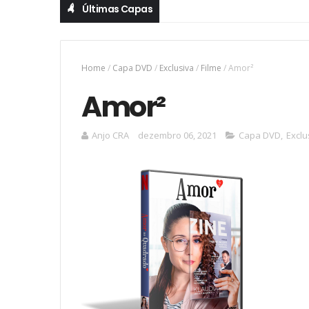
Últimas Capas
Home
/
Capa DVD
/
Exclusiva
/
Filme
/
Amor²
Amor²
Anjo CRA
dezembro 06, 2021
Capa DVD
,
Exclu