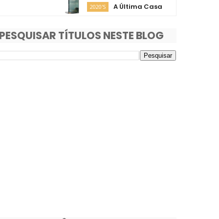
A Última Casa
O F
2020'S
2020'S
PESQUISAR TÍTULOS NESTE BLOG