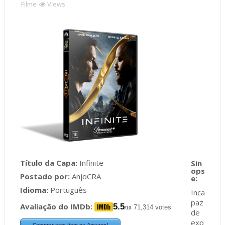
Filme
Views
Título da Capa:
Infinite
Postado por:
AnjoCRA
Idioma:
Português
Inca
paz
Avaliação do IMDb:
5.5
71,314 votes
/10
de
exp
Comprar este item na Amazon!