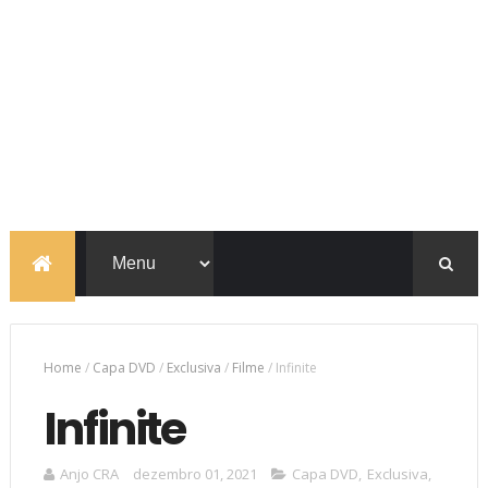
Home
/
Capa DVD
/
Exclusiva
/
Filme
/
Infinite
Infinite
Anjo CRA
dezembro 01, 2021
Capa DVD
,
Exclusiva
,