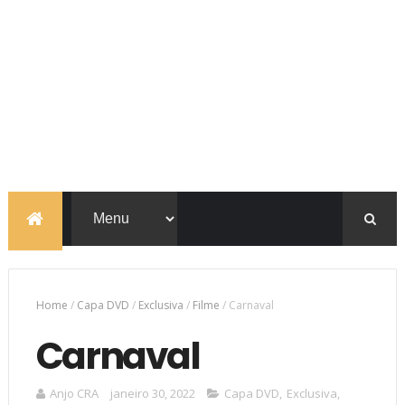
Home
/
Capa DVD
/
Exclusiva
/
Filme
/
Carnaval
Carnaval
Anjo CRA
janeiro 30, 2022
Capa DVD
,
Exclusiva
,