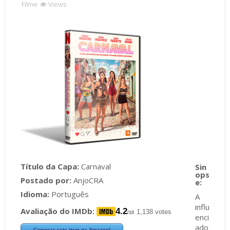
Filme
Views
Título da Capa:
Carnaval
Postado por:
AnjoCRA
Idioma:
Português
A
influ
Avaliação do IMDb:
4.2
1,138 votes
/10
enci
ado
Comprar este item na Amazon!