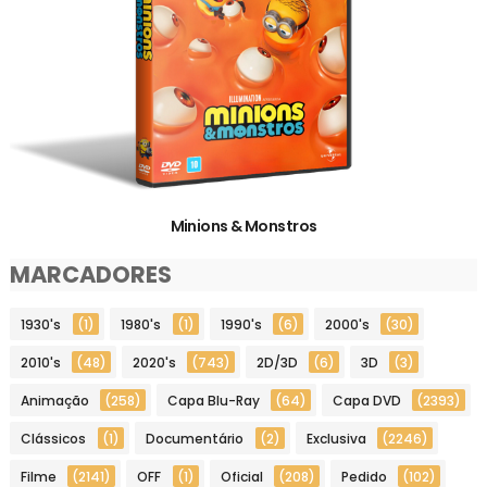
Minions & Monstros
MARCADORES
1930's
(1)
1980's
(1)
1990's
(6)
2000's
(30)
2010's
(48)
2020's
(743)
2D/3D
(6)
3D
(3)
Animação
(258)
Capa Blu-Ray
(64)
Capa DVD
(2393)
Clássicos
(1)
Documentário
(2)
Exclusiva
(2246)
Filme
(2141)
OFF
(1)
Oficial
(208)
Pedido
(102)