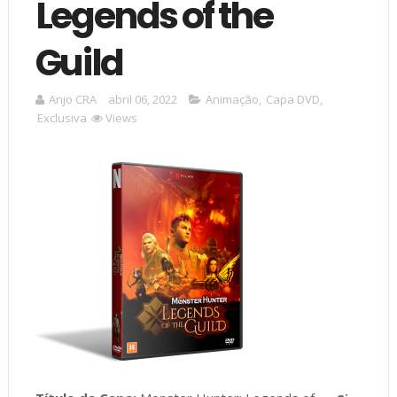
Legends of the
Guild
Anjo CRA
abril 06, 2022
Animação
,
Capa DVD
,
Exclusiva
Views