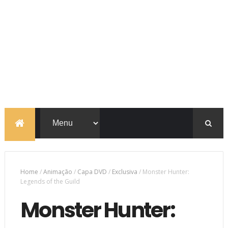
Home
/
Animação
/
Capa DVD
/
Exclusiva
/
Monster Hunter:
Legends of the Guild
Monster Hunter: