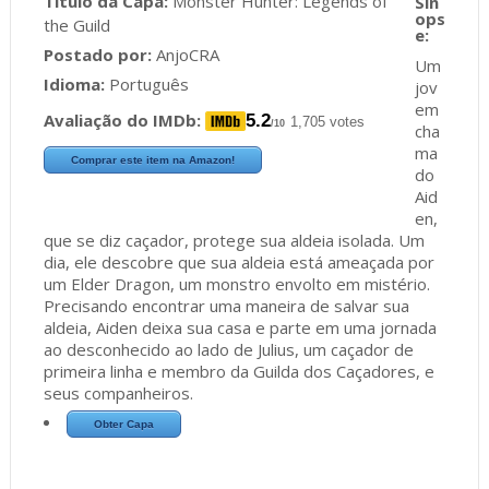
Título da Capa:
Monster Hunter: Legends of
the Guild
Postado por:
AnjoCRA
Um
Idioma:
Português
jov
em
Avaliação do IMDb:
5.2
1,705 votes
/10
cha
ma
Comprar este item na Amazon!
do
Aid
en,
que se diz caçador, protege sua aldeia isolada. Um
dia, ele descobre que sua aldeia está ameaçada por
um Elder Dragon, um monstro envolto em mistério.
Precisando encontrar uma maneira de salvar sua
aldeia, Aiden deixa sua casa e parte em uma jornada
ao desconhecido ao lado de Julius, um caçador de
primeira linha e membro da Guilda dos Caçadores, e
seus companheiros.
Obter Capa