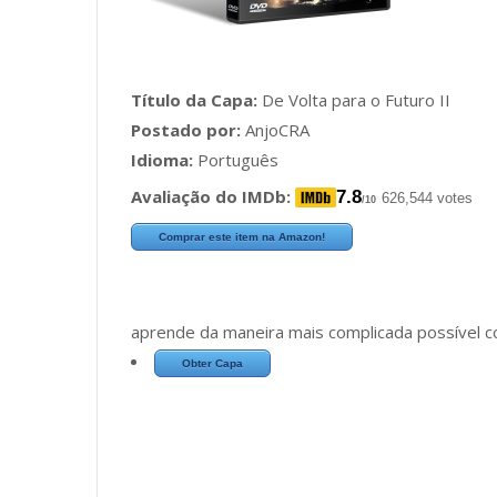
Título da Capa:
De Volta para o Futuro II
Postado por:
AnjoCRA
Idioma:
Português
Avaliação do IMDb:
7.8
626,544 votes
/10
Comprar este item na Amazon!
aprende da maneira mais complicada possível c
Obter Capa