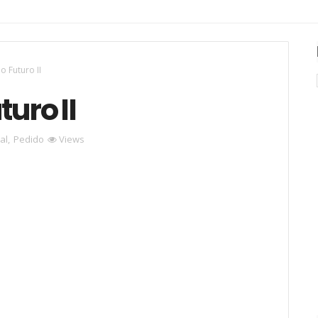
o Futuro II
turo II
ial
,
Pedido
Views