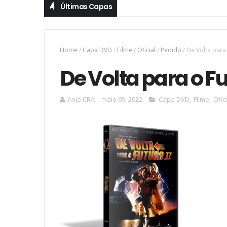
Últimas Capas
Home
/
Capa DVD
/
Filme
/
Oficial
/
Pedido
/
De Volta para 
De Volta para o Fu
Anjo CRA
maio 09, 2022
Capa DVD
,
Filme
,
Ofic