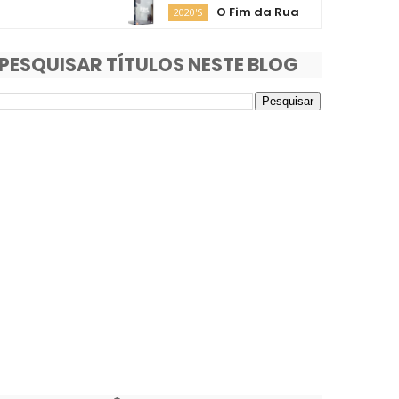
O Fim da Rua
Moa
2020'S
2020'S
PESQUISAR TÍTULOS NESTE BLOG