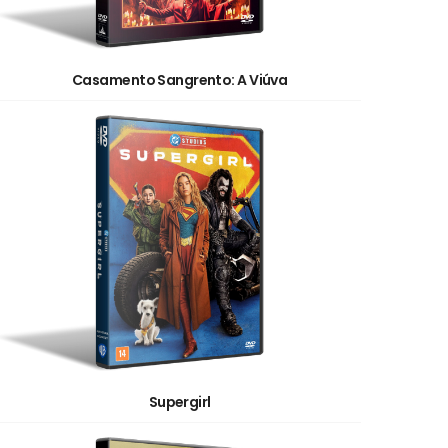
Casamento Sangrento: A Viúva
Supergirl