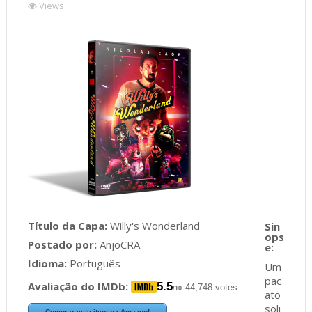
Views
Título da Capa:
Willy's Wonderland
Postado por:
AnjoCRA
Idioma:
Português
Um
pac
Avaliação do IMDb:
5.5
44,748 votes
/10
ato
soli
Comprar este item na Amazon!