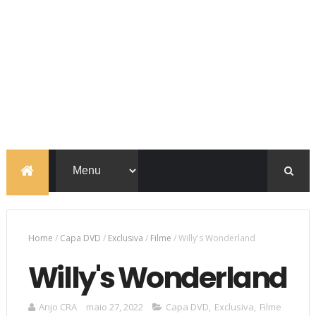
Home
/
Capa DVD
/
Exclusiva
/
Filme
/
Willy's Wonderland
Willy's Wonderland
Anjo CRA
maio 27, 2022
Capa DVD
,
Exclusiva
,
Filme