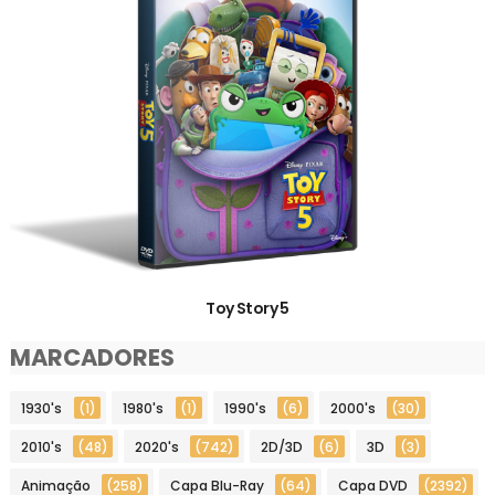
Toy Story 5
MARCADORES
1930's
(1)
1980's
(1)
1990's
(6)
2000's
(30)
2010's
(48)
2020's
(742)
2D/3D
(6)
3D
(3)
Animação
(258)
Capa Blu-Ray
(64)
Capa DVD
(2392)