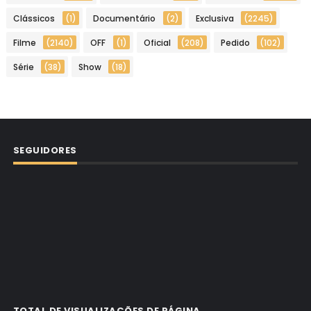
Clássicos
(1)
Documentário
(2)
Exclusiva
(2245)
Filme
(2140)
OFF
(1)
Oficial
(208)
Pedido
(102)
Série
(38)
Show
(18)
SEGUIDORES
TOTAL DE VISUALIZAÇÕES DE PÁGINA