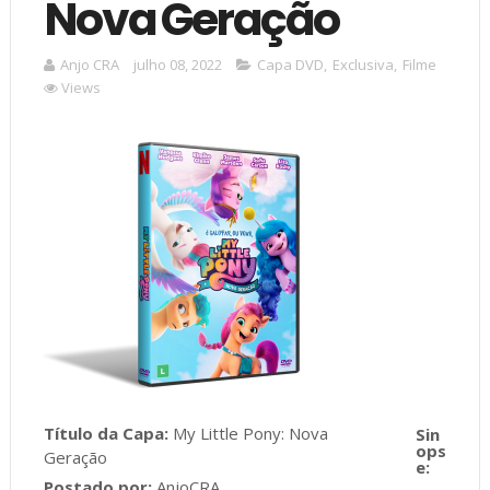
Nova Geração
Anjo CRA
julho 08, 2022
Capa DVD
,
Exclusiva
,
Filme
Views
Título da Capa:
My Little Pony: Nova
Geração
Postado por:
AnjoCRA