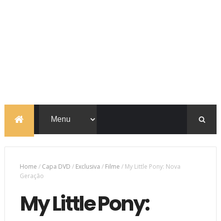
Home
/
Capa DVD
/
Exclusiva
/
Filme
/
My Little Pony: Nova
Geração
My Little Pony: