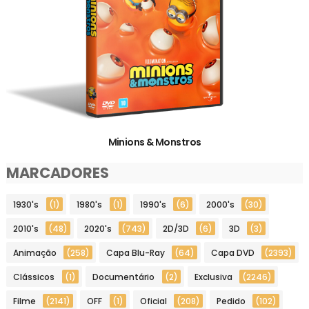
Minions & Monstros
MARCADORES
1930's
(1)
1980's
(1)
1990's
(6)
2000's
(30)
2010's
(48)
2020's
(743)
2D/3D
(6)
3D
(3)
Animação
(258)
Capa Blu-Ray
(64)
Capa DVD
(2393)
Clássicos
(1)
Documentário
(2)
Exclusiva
(2246)
Filme
(2141)
OFF
(1)
Oficial
(208)
Pedido
(102)