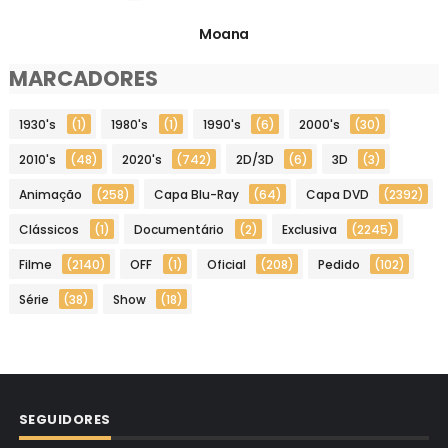
Moana
MARCADORES
1930's
(1)
1980's
(1)
1990's
(6)
2000's
(30)
2010's
(48)
2020's
(742)
2D/3D
(6)
3D
(3)
Animação
(258)
Capa Blu-Ray
(64)
Capa DVD
(2392)
Clássicos
(1)
Documentário
(2)
Exclusiva
(2245)
Filme
(2140)
OFF
(1)
Oficial
(208)
Pedido
(102)
Série
(38)
Show
(18)
SEGUIDORES