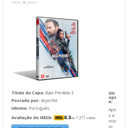
Filme
Views
Título da Capa:
Bala Perdida 2
Postado por:
AnjoCRA
Idioma:
Português
Apó
s a
Avaliação do IMDb:
6.3
7,277 votes
/10
mor
te
Comprar este item na Amazon!