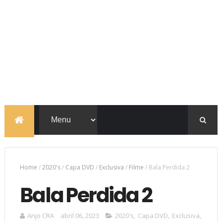
Home
/
2020's
/
Capa DVD
/
Exclusiva
/
Filme
/
Bala Perdida 2
Bala Perdida 2
Anjo CRA
abril 06, 2023
2020's
,
Capa DVD
,
Exclusiva
,