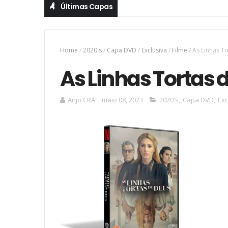
Últimas Capas
Home
/
2020's
/
Capa DVD
/
Exclusiva
/
Filme
/
As Linhas T
As Linhas Tortas 
Anjo CRA
maio 08, 2023
2020's
,
Capa DVD
,
Exc