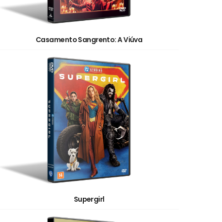
Casamento Sangrento: A Viúva
Supergirl