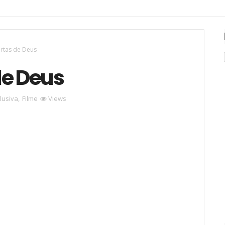
ortas de Deus
de Deus
lusiva
,
Filme
Views