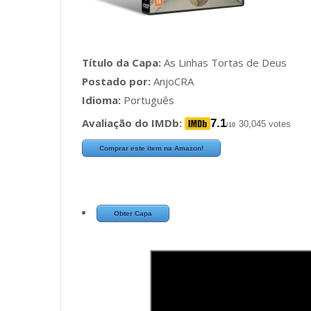
Título da Capa:
As Linhas Tortas de Deus
Postado por:
AnjoCRA
Idioma:
Português
Avaliação do IMDb:
7.1
30,045 votes
/10
Comprar este item na Amazon!
Obter Capa