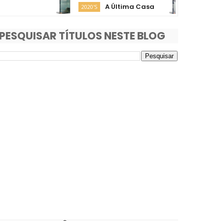
A Última Casa
O Fim d
2020'S
2020'S
PESQUISAR TÍTULOS NESTE BLOG