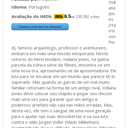
Indi
Idioma:
Português
ana
Jon
Avaliação do IMDb:
6.5
235,592 votes
/10
es
(Ha
Comprar este item na Amazon!
rris
son
For
d), famoso arqueólogo, professor e aventureiro,
embarca em mais uma missão inesperada. Neste
retorno do herói lendário, Indiana Jones, na quinta
parcela da icônica série de filmes, encontra-se em
uma nova era, aproximando-se da aposentadoria. Ele
luta para se encaixar em um mundo que parece tê-lo
superado. Mas quando as garras de um mal muito
familiar retornam na forma de um antigo rival, Indiana
Jones deve colocar seu chapéu e pegar seu chicote
mais uma vez para garantir que um antigo e
poderoso artefato não caia nas mãos erradas. Mas,
desta vez, ele tem o sangue de uma nova geração
para o ajudar nas suas descobertas e na sua luta
contra o vilão Jürgen Voller (Mads Mikkelsen).
Acompanhado de sua afilhada, Helena Shaw (Phoebe