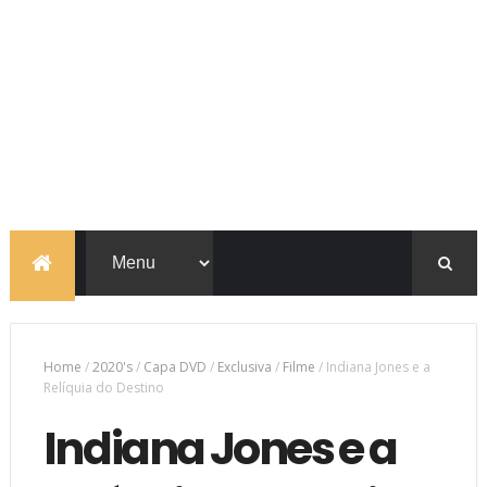
Home
/
2020's
/
Capa DVD
/
Exclusiva
/
Filme
/
Indiana Jones e a
Relíquia do Destino
Indiana Jones e a