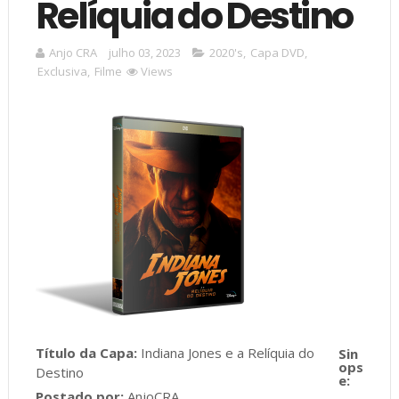
Relíquia do Destino
Anjo CRA
julho 03, 2023
2020's
,
Capa DVD
,
Exclusiva
,
Filme
Views
Título da Capa:
Indiana Jones e a Relíquia do
Destino
Postado por:
AnjoCRA