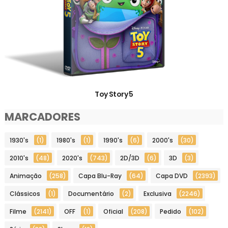
Toy Story 5
MARCADORES
1930's
(1)
1980's
(1)
1990's
(6)
2000's
(30)
2010's
(48)
2020's
(743)
2D/3D
(6)
3D
(3)
Animação
(258)
Capa Blu-Ray
(64)
Capa DVD
(2393)
Clássicos
(1)
Documentário
(2)
Exclusiva
(2246)
Filme
(2141)
OFF
(1)
Oficial
(208)
Pedido
(102)