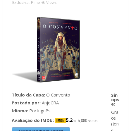
Exclusiva
,
Filme
Views
Título da Capa:
O Convento
Postado por:
AnjoCRA
Idioma:
Português
Gra
ce
Avaliação do IMDb:
5.2
5,080 votes
/10
(Jen
a
Comprar este item na Amazon!