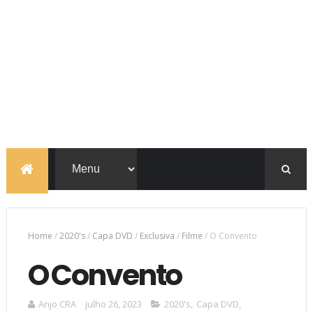
Home
/
2020's
/
Capa DVD
/
Exclusiva
/
Filme
/
O Convento
O Convento
Anjo CRA
julho 26, 2023
2020's
,
Capa DVD
,