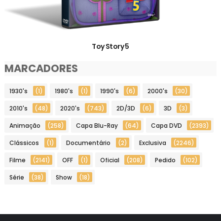
Toy Story 5
MARCADORES
1930's
(1)
1980's
(1)
1990's
(6)
2000's
(30)
2010's
(48)
2020's
(743)
2D/3D
(6)
3D
(3)
Animação
(258)
Capa Blu-Ray
(64)
Capa DVD
(2393)
Clássicos
(1)
Documentário
(2)
Exclusiva
(2246)
Filme
(2141)
OFF
(1)
Oficial
(208)
Pedido
(102)
Série
(38)
Show
(18)