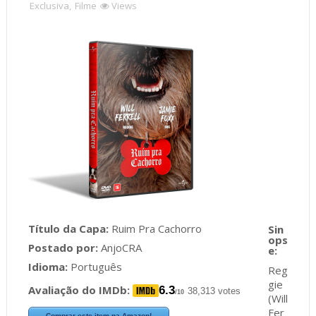
Exclusiva
,
Filme
Views
Título da Capa:
Ruim Pra Cachorro
Postado por:
AnjoCRA
Idioma:
Português
Reg
gie
Avaliação do IMDb:
6.3
38,313 votes
/10
(Will
Fer
Comprar este item na Amazon!