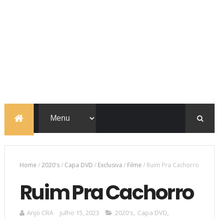
Home
/
2020's
/
Capa DVD
/
Exclusiva
/
Filme
/
Ruim Pra Cachorro
Ruim Pra Cachorro
Anjo CRA
julho 15, 2023
2020's
,
Capa DVD
,