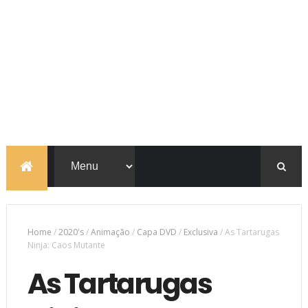
Home
/
2020's
/
Animação
/
Capa DVD
/
Exclusiva
/
As Tartarugas
Ninja: Caos Mutante
As Tartarugas