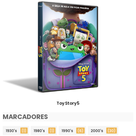
Toy Story 5
MARCADORES
1930's
(1)
1980's
(1)
1990's
(6)
2000's
(30)