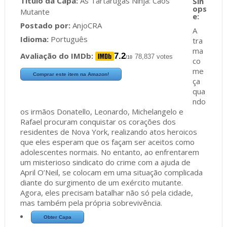
Título da Capa:
As Tartarugas Ninja: Caos
Mutante
Postado por:
AnjoCRA
A
Idioma:
Português
tra
ma
Avaliação do IMDb:
7.2
78,837 votes
/10
co
me
Comprar este item na Amazon!
ça
qua
ndo
os irmãos Donatello, Leonardo, Michelangelo e
Rafael procuram conquistar os corações dos
residentes de Nova York, realizando atos heroicos
que eles esperam que os façam ser aceitos como
adolescentes normais. No entanto, ao enfrentarem
um misterioso sindicato do crime com a ajuda de
April O’Neil, se colocam em uma situação complicada
diante do surgimento de um exército mutante.
Agora, eles precisam batalhar não só pela cidade,
mas também pela própria sobrevivência.
Obter Capa