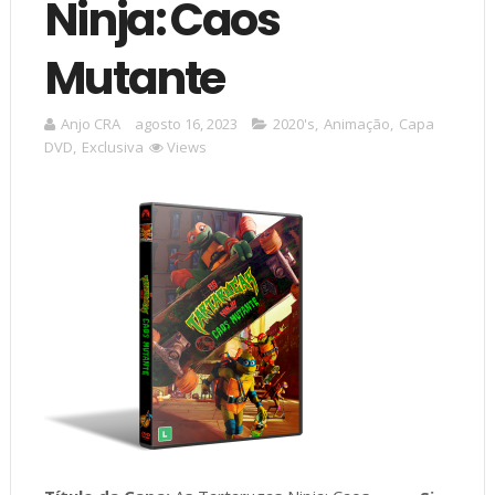
Ninja: Caos
Mutante
Anjo CRA
agosto 16, 2023
2020's
,
Animação
,
Capa
DVD
,
Exclusiva
Views