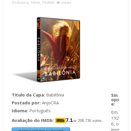
Exclusiva
,
Filme
,
Pedido
Views
Título da Capa:
Babilônia
Postado por:
AnjoCRA
Idioma:
Português
Em
192
Avaliação do IMDb:
7.1
208,736 votes
/10
6, o
imig
Comprar este item na Amazon!