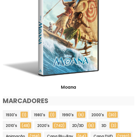
Moana
MARCADORES
1930's
(1)
1980's
(1)
1990's
(6)
2000's
(30)
2010's
(48)
2020's
(742)
2D/3D
(6)
3D
(3)
Animação
(258)
Capa Blu-Ray
(64)
Capa DVD
(2392)