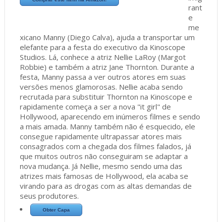
rant
e
me
xicano Manny (Diego Calva), ajuda a transportar um
elefante para a festa do executivo da Kinoscope
Studios. Lá, conhece a atriz Nellie LaRoy (Margot
Robbie) e também a atriz Jane Thornton. Durante a
festa, Manny passa a ver outros atores em suas
versões menos glamorosas. Nellie acaba sendo
recrutada para substituir Thornton na Kinoscope e
rapidamente começa a ser a nova "it girl" de
Hollywood, aparecendo em inúmeros filmes e sendo
a mais amada. Manny também não é esquecido, ele
consegue rapidamente ultrapassar atores mais
consagrados com a chegada dos filmes falados, já
que muitos outros não conseguiram se adaptar a
nova mudança. Já Nellie, mesmo sendo uma das
atrizes mais famosas de Hollywood, ela acaba se
virando para as drogas com as altas demandas de
seus produtores.
Obter Capa