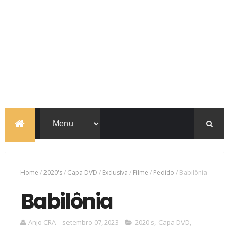
Home
/
2020's
/
Capa DVD
/
Exclusiva
/
Filme
/
Pedido
/
Babilônia
Babilônia
Anjo CRA
setembro 07, 2023
2020's
,
Capa DVD
,