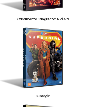
Casamento Sangrento: A Viúva
Supergirl