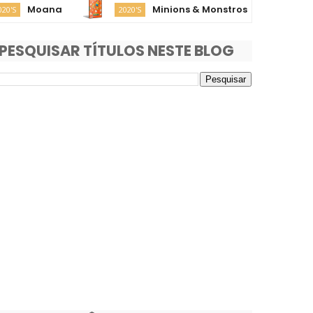
oana
Minions & Monstros
Su
2020'S
2020'S
PESQUISAR TÍTULOS NESTE BLOG