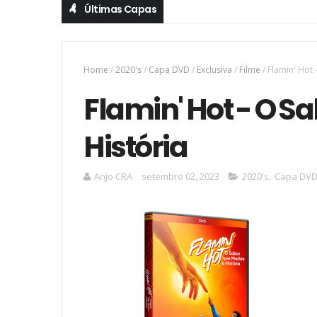
Últimas Capas
Home
/
2020's
/
Capa DVD
/
Exclusiva
/
Filme
/
Flamin' Hot
Flamin' Hot - O S
História
Anjo CRA
setembro 02, 2023
2020's
,
Capa DV