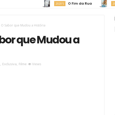
O Fim da Rua
M
2020'S
2020'S
 - O Sabor que Mudou a História
abor que Mudou a
D
,
Exclusiva
,
Filme
Views