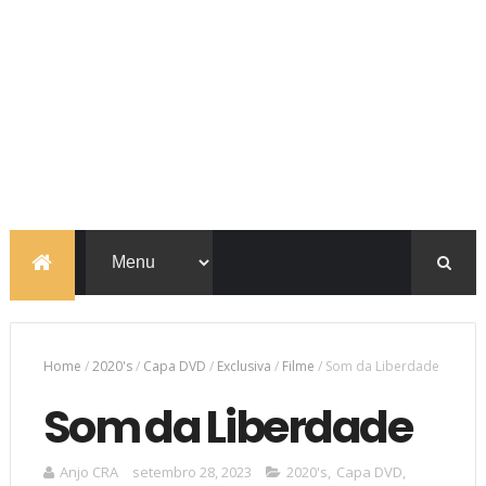
Home
/
2020's
/
Capa DVD
/
Exclusiva
/
Filme
/
Som da Liberdade
Som da Liberdade
Anjo CRA
setembro 28, 2023
2020's
,
Capa DVD
,