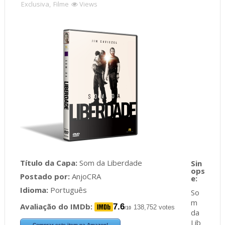
Exclusiva
,
Filme
Views
Título da Capa:
Som da Liberdade
Postado por:
AnjoCRA
Idioma:
Português
So
m
Avaliação do IMDb:
7.6
138,752 votes
/10
da
Lib
Comprar este item na Amazon!