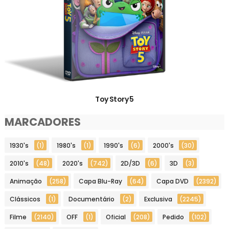
Toy Story 5
MARCADORES
1930's
(1)
1980's
(1)
1990's
(6)
2000's
(30)
2010's
(48)
2020's
(742)
2D/3D
(6)
3D
(3)
Animação
(258)
Capa Blu-Ray
(64)
Capa DVD
(2392)
Clássicos
(1)
Documentário
(2)
Exclusiva
(2245)
Filme
(2140)
OFF
(1)
Oficial
(208)
Pedido
(102)