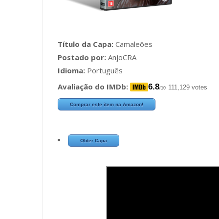
Título da Capa:
Camaleões
Postado por:
AnjoCRA
Idioma:
Português
Avaliação do IMDb:
6.8
111,129 votes
/10
Comprar este item na Amazon!
Obter Capa