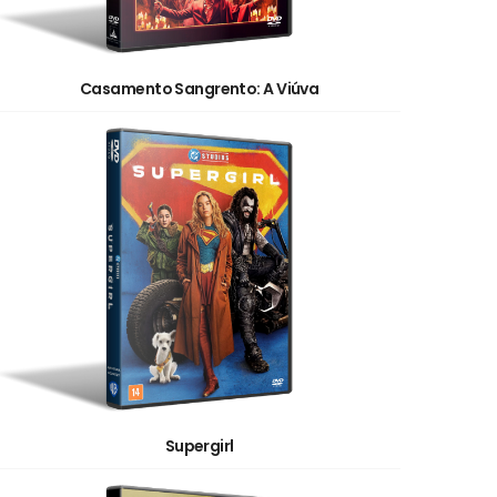
Casamento Sangrento: A Viúva
Supergirl