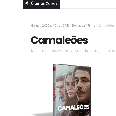
Últimas Capas
Home
/
2020's
/
Capa DVD
/
Exclusiva
/
Filme
/
Camaleões
Camaleões
Anjo CRA
novembro 17, 2023
2020's
,
Capa DV