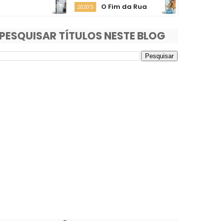
O Fim da Rua
Moana
2020'S
2020'S
PESQUISAR TÍTULOS NESTE BLOG