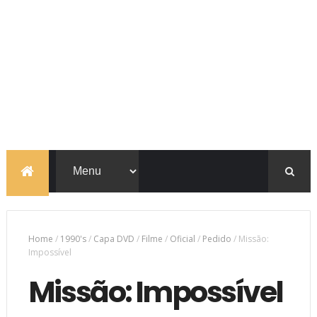
Home
/
1990's
/
Capa DVD
/
Filme
/
Oficial
/
Pedido
/
Missão:
Impossível
Missão: Impossível