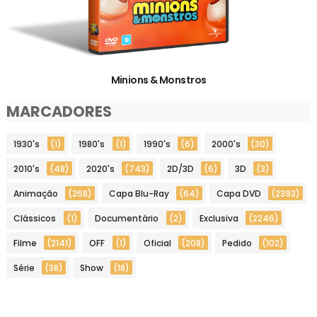
Minions & Monstros
MARCADORES
1930's
(1)
1980's
(1)
1990's
(6)
2000's
(30)
2010's
(48)
2020's
(743)
2D/3D
(6)
3D
(3)
Animação
(258)
Capa Blu-Ray
(64)
Capa DVD
(2393)
Clássicos
(1)
Documentário
(2)
Exclusiva
(2246)
Filme
(2141)
OFF
(1)
Oficial
(208)
Pedido
(102)
Série
(38)
Show
(18)