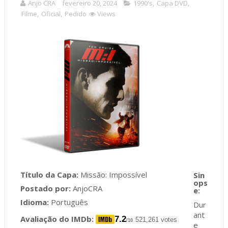
Anjo CRA
fevereiro 20, 2024
1990's
,
Capa DVD
,
Filme
,
Oficial
,
Pedido
Views
Título da Capa:
Missão: Impossível
Postado por:
AnjoCRA
Idioma:
Português
Dur
ant
Avaliação do IMDb:
7.2
521,261 votes
/10
e