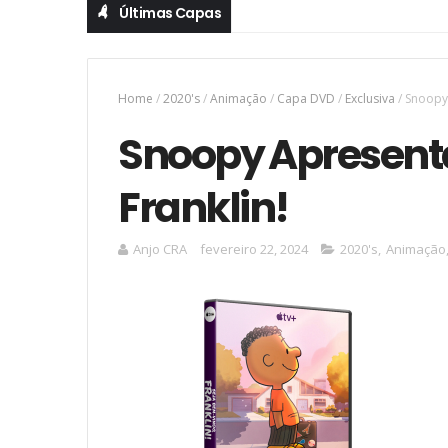
Últimas Capas
Home
/
2020's
/
Animação
/
Capa DVD
/
Exclusiva
/
Snoopy 
Snoopy Apresenta
Franklin!
Anjo CRA
fevereiro 22, 2024
2020's
,
Animação