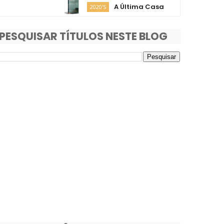
A Última Casa
O Fim
2020'S
2020'S
PESQUISAR TÍTULOS NESTE BLOG