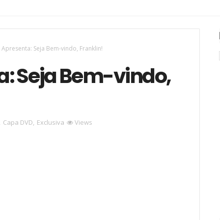
Apresenta: Seja Bem-vindo, Franklin!
: Seja Bem-vindo,
,
Capa DVD
,
Exclusiva
Views