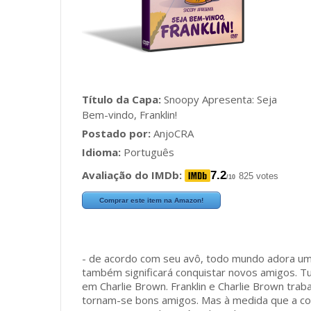
Título da Capa:
Snoopy Apresenta: Seja
Bem-vindo, Franklin!
Postado por:
AnjoCRA
Idioma:
Português
Avaliação do IMDb:
7.2
825 votes
/10
Comprar este item na Amazon!
- de acordo com seu avô, todo mundo adora um 
também significará conquistar novos amigos. Tu
em Charlie Brown. Franklin e Charlie Brown trab
tornam-se bons amigos. Mas à medida que a cor