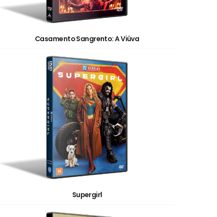
Casamento Sangrento: A Viúva
Supergirl