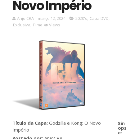
Novo Império
Anjo CRA
março 12, 2024
2020's
,
Capa DVD
,
Exclusiva
,
Filme
Views
Título da Capa:
Godzilla e Kong: O Novo
Império
Postado por:
AnjoCRA