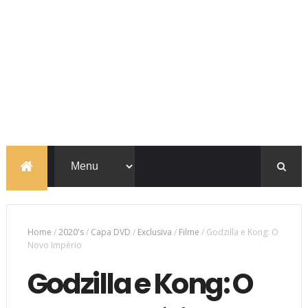
Home
/
2020's
/
Capa DVD
/
Exclusiva
/
Filme
/
Godzilla e Kong: O
Novo Império
Godzilla e Kong: O