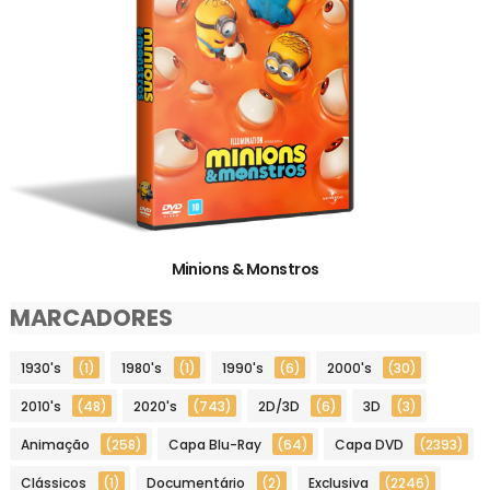
Minions & Monstros
MARCADORES
1930's
(1)
1980's
(1)
1990's
(6)
2000's
(30)
2010's
(48)
2020's
(743)
2D/3D
(6)
3D
(3)
Animação
(258)
Capa Blu-Ray
(64)
Capa DVD
(2393)
Clássicos
(1)
Documentário
(2)
Exclusiva
(2246)