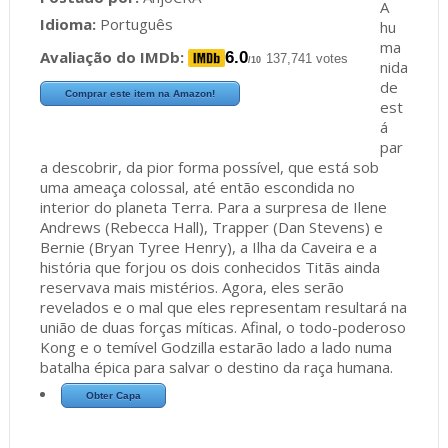
A
Idioma:
Português
hu
ma
Avaliação do IMDb:
6.0
137,741 votes
/10
nida
de
Comprar este item na Amazon!
est
á
par
a descobrir, da pior forma possível, que está sob
uma ameaça colossal, até então escondida no
interior do planeta Terra. Para a surpresa de Ilene
Andrews (Rebecca Hall), Trapper (Dan Stevens) e
Bernie (Bryan Tyree Henry), a Ilha da Caveira e a
história que forjou os dois conhecidos Titãs ainda
reservava mais mistérios. Agora, eles serão
revelados e o mal que eles representam resultará na
união de duas forças míticas. Afinal, o todo-poderoso
Kong e o temível Godzilla estarão lado a lado numa
batalha épica para salvar o destino da raça humana.
Obter Capa