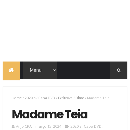
Home
/
2020's
/
Capa DVD
/
Exclusiva
/
Filme
/
Madame Teia
Madame Teia
Anjo CRA
março 15, 2024
2020's
,
Capa DVD
,