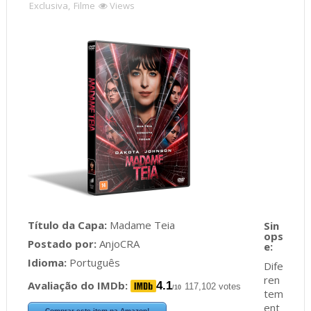
Exclusiva
,
Filme
Views
Título da Capa:
Madame Teia
Postado por:
AnjoCRA
Idioma:
Português
Dife
ren
Avaliação do IMDb:
4.1
117,102 votes
/10
tem
ent
Comprar este item na Amazon!