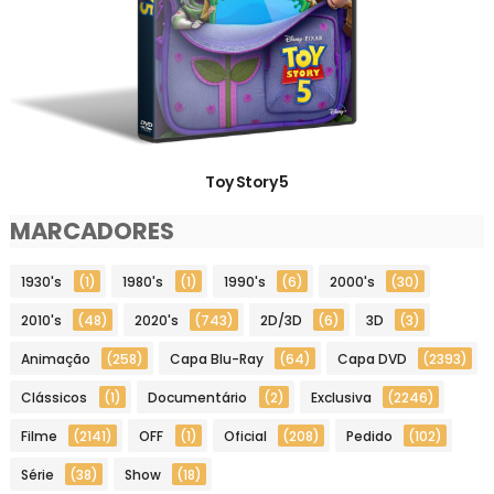
Toy Story 5
MARCADORES
1930's
(1)
1980's
(1)
1990's
(6)
2000's
(30)
2010's
(48)
2020's
(743)
2D/3D
(6)
3D
(3)
Animação
(258)
Capa Blu-Ray
(64)
Capa DVD
(2393)
Clássicos
(1)
Documentário
(2)
Exclusiva
(2246)
Filme
(2141)
OFF
(1)
Oficial
(208)
Pedido
(102)
Série
(38)
Show
(18)