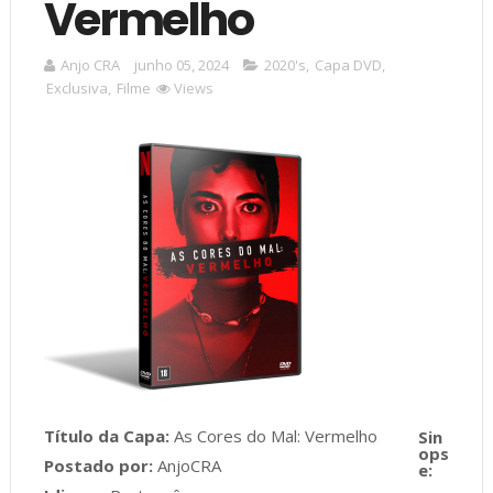
Vermelho
Anjo CRA
junho 05, 2024
2020's
,
Capa DVD
,
Exclusiva
,
Filme
Views
Título da Capa:
As Cores do Mal: Vermelho
Postado por:
AnjoCRA