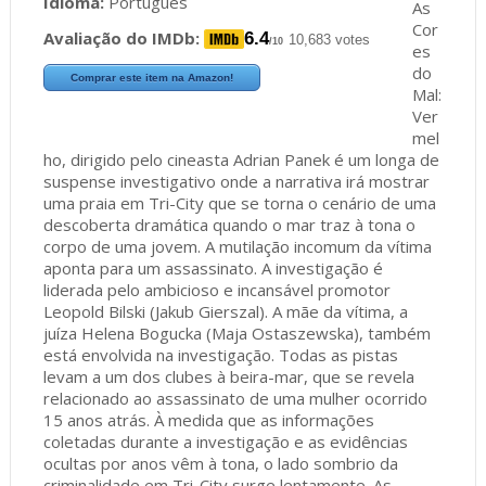
Idioma:
Português
As
Cor
Avaliação do IMDb:
6.4
10,683 votes
/10
es
do
Comprar este item na Amazon!
Mal:
Ver
mel
ho, dirigido pelo cineasta Adrian Panek é um longa de
suspense investigativo onde a narrativa irá mostrar
uma praia em Tri-City que se torna o cenário de uma
descoberta dramática quando o mar traz à tona o
corpo de uma jovem. A mutilação incomum da vítima
aponta para um assassinato. A investigação é
liderada pelo ambicioso e incansável promotor
Leopold Bilski (Jakub Gierszal). A mãe da vítima, a
juíza Helena Bogucka (Maja Ostaszewska), também
está envolvida na investigação. Todas as pistas
levam a um dos clubes à beira-mar, que se revela
relacionado ao assassinato de uma mulher ocorrido
15 anos atrás. À medida que as informações
coletadas durante a investigação e as evidências
ocultas por anos vêm à tona, o lado sombrio da
criminalidade em Tri-City surge lentamente. As