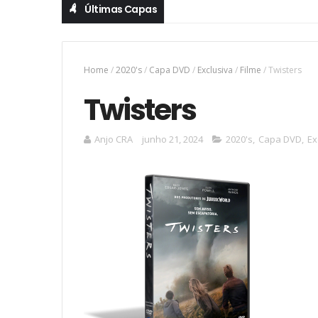
Últimas Capas
Home
/
2020's
/
Capa DVD
/
Exclusiva
/
Filme
/
Twisters
Twisters
Anjo CRA
junho 21, 2024
2020's
,
Capa DVD
,
Ex