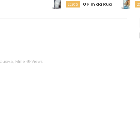
O Fim da Rua
M
2020'S
2020'S
clusiva
,
Filme
Views