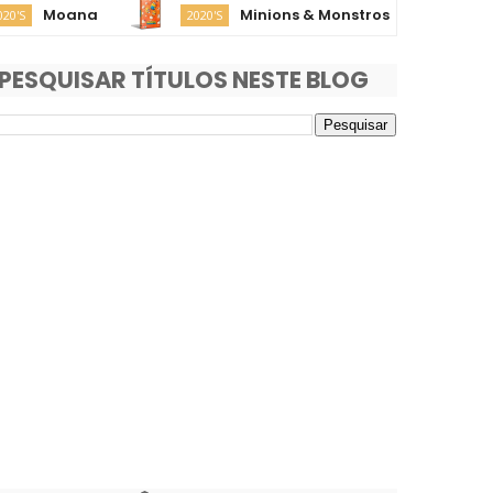
oana
Minions & Monstros
Su
2020'S
2020'S
PESQUISAR TÍTULOS NESTE BLOG