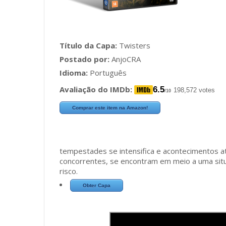
Título da Capa:
Twisters
Postado por:
AnjoCRA
Idioma:
Português
Avaliação do IMDb:
6.5
198,572 votes
/10
Comprar este item na Amazon!
tempestades se intensifica e acontecimentos a
concorrentes, se encontram em meio a uma situ
risco.
Obter Capa