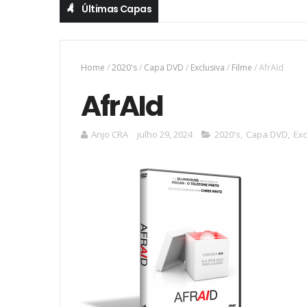
Últimas Capas
Home
/
2020's
/
Capa DVD
/
Exclusiva
/
Filme
/
AfrAId
AfrAId
Anjo CRA
julho 29, 2024
2020's
,
Capa DVD
,
Exc