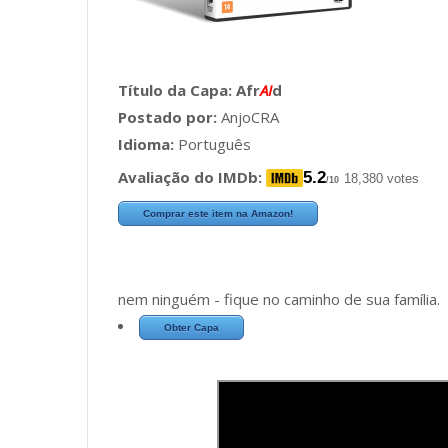
Título da Capa:
Afr
AI
d
Postado por:
AnjoCRA
Idioma:
Português
Avaliação do IMDb:
5.2
18,380 votes
/10
Comprar este item na Amazon!
nem ninguém - fique no caminho de sua família.
Obter Capa