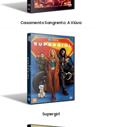
Casamento Sangrento: A Viúva
Supergirl