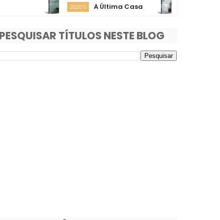
A Última Casa
O Fim da R
2020'S
2020'S
PESQUISAR TÍTULOS NESTE BLOG