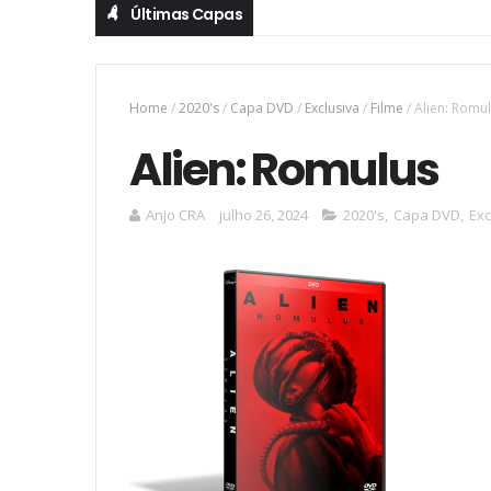
Últimas Capas
Home
/
2020's
/
Capa DVD
/
Exclusiva
/
Filme
/
Alien: Romu
Alien: Romulus
Anjo CRA
julho 26, 2024
2020's
,
Capa DVD
,
Exc