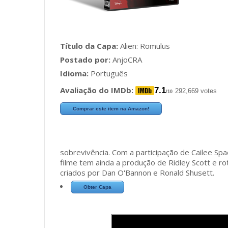
Título da Capa:
Alien: Romulus
Postado por:
AnjoCRA
Idioma:
Português
Avaliação do IMDb:
7.1
292,669 votes
/10
Comprar este item na Amazon!
sobrevivência. Com a participação de Cailee Sp
filme tem ainda a produção de Ridley Scott e r
criados por Dan O'Bannon e Ronald Shusett.
Obter Capa