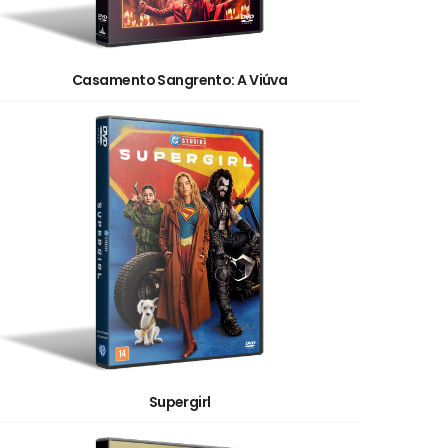
Casamento Sangrento: A Viúva
Supergirl