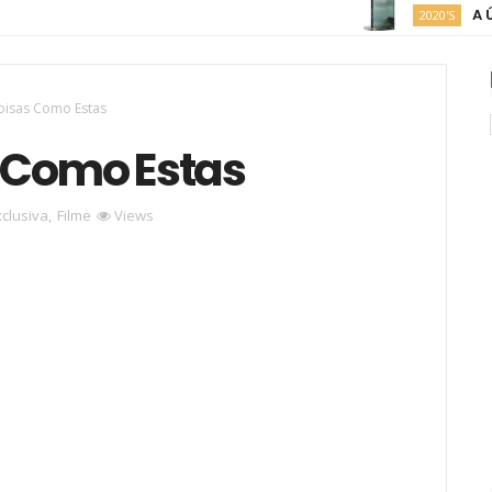
A Última
2020'S
oisas Como Estas
 Como Estas
xclusiva
,
Filme
Views