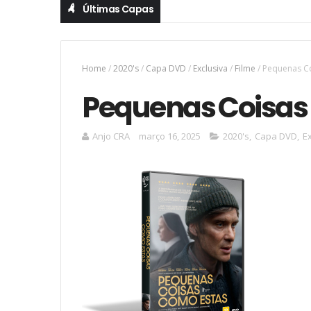
Últimas Capas
Home
/
2020's
/
Capa DVD
/
Exclusiva
/
Filme
/
Pequenas C
Pequenas Coisas
Anjo CRA
março 16, 2025
2020's
,
Capa DVD
,
E