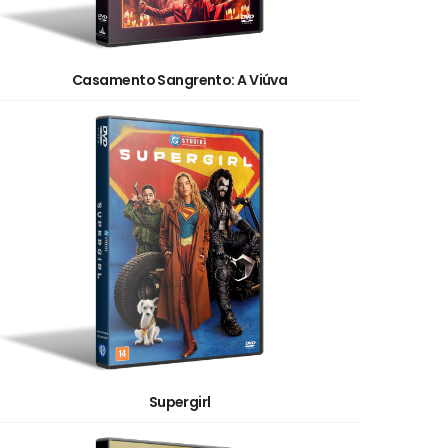
Casamento Sangrento: A Viúva
Supergirl