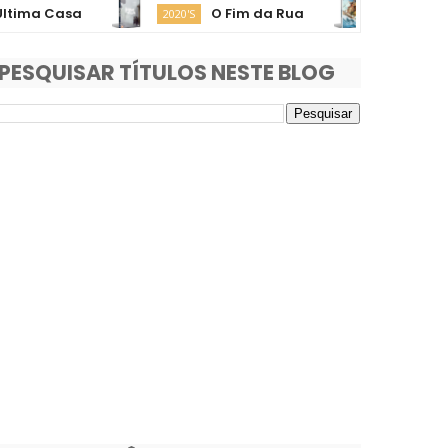
 Casa
O Fim da Rua
Moana
2020'S
2020'S
PESQUISAR TÍTULOS NESTE BLOG