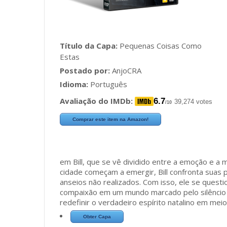
Título da Capa:
Pequenas Coisas Como
Estas
Postado por:
AnjoCRA
Idioma:
Português
Avaliação do IMDb:
6.7
39,274 votes
/10
Comprar este item na Amazon!
em Bill, que se vê dividido entre a emoção e a
cidade começam a emergir, Bill confronta suas 
anseios não realizados. Com isso, ele se questi
compaixão em um mundo marcado pelo silêncio e 
redefinir o verdadeiro espírito natalino em mei
Obter Capa