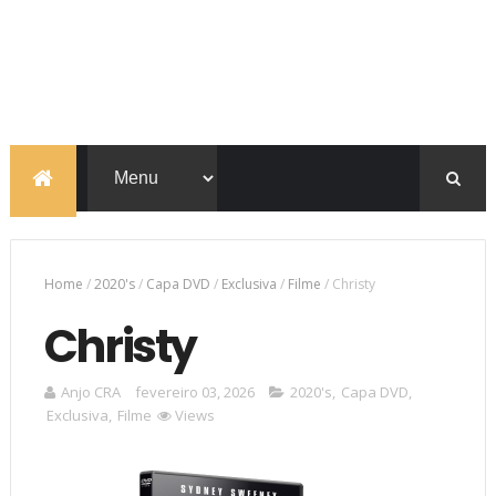
Home
/
2020's
/
Capa DVD
/
Exclusiva
/
Filme
/
Christy
Christy
Anjo CRA
fevereiro 03, 2026
2020's
,
Capa DVD
,
Exclusiva
,
Filme
Views