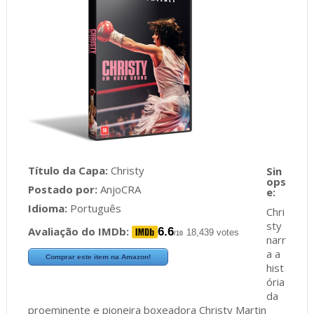
Título da Capa:
Christy
Postado por:
AnjoCRA
Idioma:
Português
Chri
sty
Avaliação do IMDb:
6.6
18,439 votes
/10
narr
a a
Comprar este item na Amazon!
hist
ória
da
proeminente e pioneira boxeadora Christy Martin