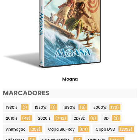
Moana
MARCADORES
1930's
(1)
1980's
(1)
1990's
(6)
2000's
(30)
2010's
(48)
2020's
(742)
2D/3D
(6)
3D
(3)
Animação
(258)
Capa Blu-Ray
(64)
Capa DVD
(2392)