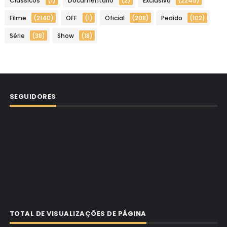
Clássicos
(1)
Documentário
(2)
Exclusiva
(2245)
Filme
(2140)
OFF
(1)
Oficial
(208)
Pedido
(102)
Série
(38)
Show
(18)
SEGUIDORES
TOTAL DE VISUALIZAÇÕES DE PÁGINA