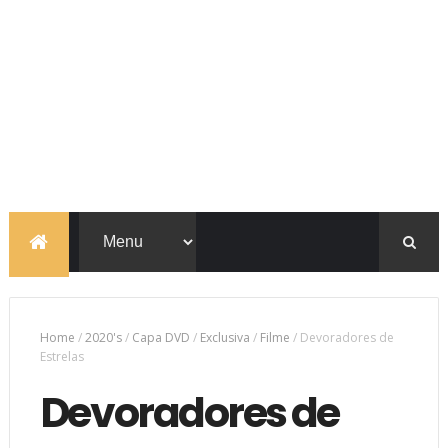
Home
/
2020's
/
Capa DVD
/
Exclusiva
/
Filme
/
Devoradores de
Estrelas
Devoradores de