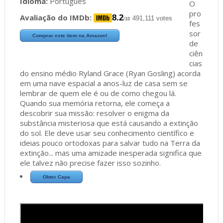
Idioma:
Português
O
pro
Avaliação do IMDb:
8.2
491,111 votes
/10
fes
sor
Comprar este item na Amazon!
de
ciên
cias
do ensino médio Ryland Grace (Ryan Gosling) acorda
em uma nave espacial a anos-luz de casa sem se
lembrar de quem ele é ou de como chegou lá.
Quando sua memória retorna, ele começa a
descobrir sua missão: resolver o enigma da
substância misteriosa que está causando a extinção
do sol. Ele deve usar seu conhecimento científico e
ideias pouco ortodoxas para salvar tudo na Terra da
extinção... mas uma amizade inesperada significa que
ele talvez não precise fazer isso sozinho.
Obter Capa