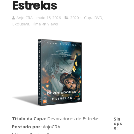
Estrelas
Anjo CRA
maio 16, 2026
2020's
,
Capa DVD
,
Exclusiva
,
Filme
Views
Título da Capa:
Devoradores de Estrelas
Postado por:
AnjoCRA