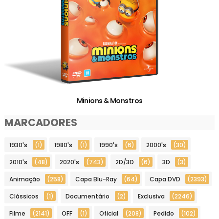
Minions & Monstros
MARCADORES
1930's
(1)
1980's
(1)
1990's
(6)
2000's
(30)
2010's
(48)
2020's
(743)
2D/3D
(6)
3D
(3)
Animação
(258)
Capa Blu-Ray
(64)
Capa DVD
(2393)
Clássicos
(1)
Documentário
(2)
Exclusiva
(2246)
Filme
(2141)
OFF
(1)
Oficial
(208)
Pedido
(102)