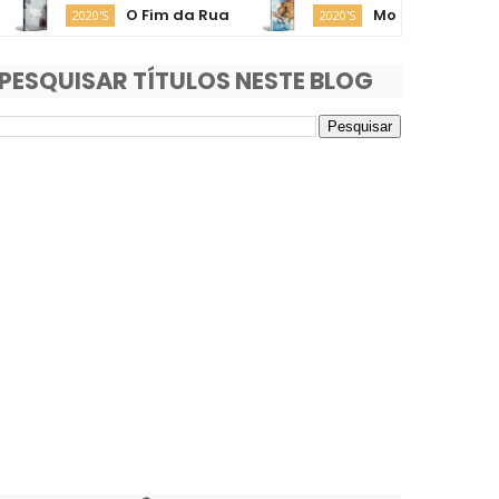
O Fim da Rua
Moana
2020'S
2020'S
2020'S
PESQUISAR TÍTULOS NESTE BLOG