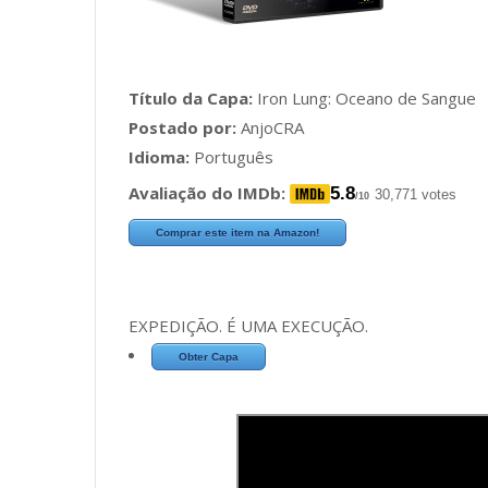
Título da Capa:
Iron Lung: Oceano de Sangue
Postado por:
AnjoCRA
Idioma:
Português
Avaliação do IMDb:
5.8
30,771 votes
/10
Comprar este item na Amazon!
EXPEDIÇÃO. É UMA EXECUÇÃO.
Obter Capa