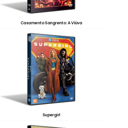
Casamento Sangrento: A Viúva
Supergirl