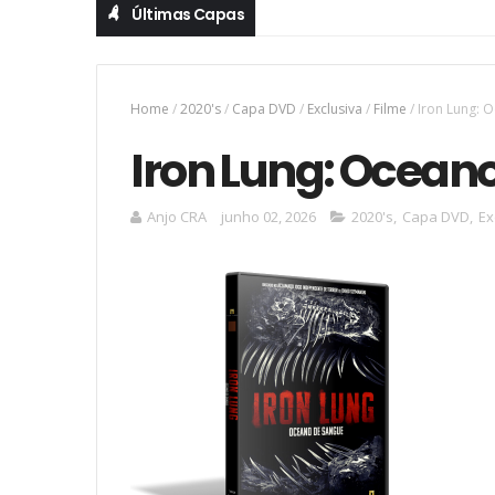
Últimas Capas
Home
/
2020's
/
Capa DVD
/
Exclusiva
/
Filme
/
Iron Lung: 
Iron Lung: Ocean
Anjo CRA
junho 02, 2026
2020's
,
Capa DVD
,
Ex