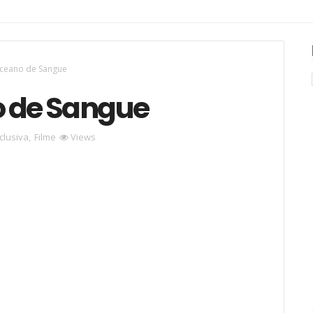
Oceano de Sangue
o de Sangue
clusiva
,
Filme
Views