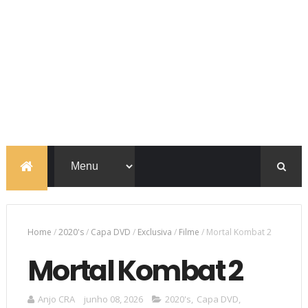
Home
/
2020's
/
Capa DVD
/
Exclusiva
/
Filme
/
Mortal Kombat 2
Mortal Kombat 2
Anjo CRA
junho 08, 2026
2020's
,
Capa DVD
,