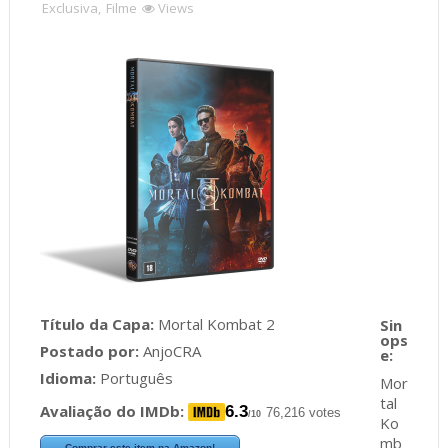
Exclusiva
,
Filme
Views
Título da Capa:
Mortal Kombat 2
Postado por:
AnjoCRA
Idioma:
Português
Mor
tal
Avaliação do IMDb:
6.3
76,216 votes
/10
Ko
mb
Comprar este item na Amazon!