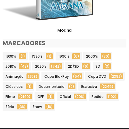
Moana
MARCADORES
1930's
(1)
1980's
(1)
1990's
(6)
2000's
(30)
2010's
(48)
2020's
(742)
2D/3D
(6)
3D
(3)
Animação
(258)
Capa Blu-Ray
(64)
Capa DVD
(2392)
Clássicos
(1)
Documentário
(2)
Exclusiva
(2245)
Filme
(2140)
OFF
(1)
Oficial
(208)
Pedido
(102)
Série
(38)
Show
(18)