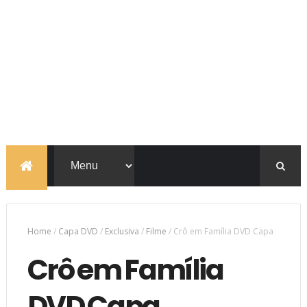
Home
/
Capa DVD
/
Exclusiva
/
Filme
/
Crô em Família DVD Capa
Crô em Família
DVD Capa