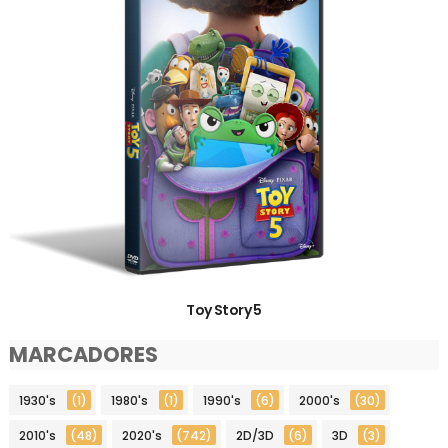
Toy Story 5
MARCADORES
1930's
(1)
1980's
(1)
1990's
(6)
2000's
(30)
2010's
(48)
2020's
(742)
2D/3D
(6)
3D
(3)