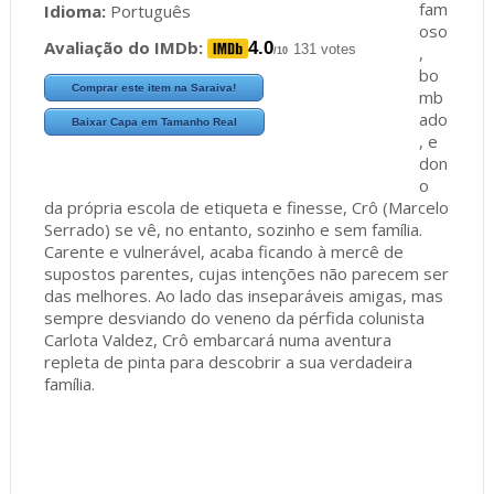
fam
Idioma:
Português
oso
Avaliação do IMDb:
4.0
131 votes
,
/10
bo
Comprar este item na Saraiva!
mb
ado
Baixar Capa em Tamanho Real
, e
don
o
da própria escola de etiqueta e finesse, Crô (Marcelo
Serrado) se vê, no entanto, sozinho e sem família.
Carente e vulnerável, acaba ficando à mercê de
supostos parentes, cujas intenções não parecem ser
das melhores. Ao lado das inseparáveis amigas, mas
sempre desviando do veneno da pérfida colunista
Carlota Valdez, Crô embarcará numa aventura
repleta de pinta para descobrir a sua verdadeira
família.