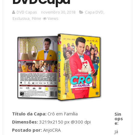
DVD Capas
novembro 30, 2018
Capa DVD
,
Exclusiva
,
Filme
Views
Título da Capa:
Crô em Família
Dimensões:
3219x2150 px @300 dpi
Postado por:
AnjoCRA
Já