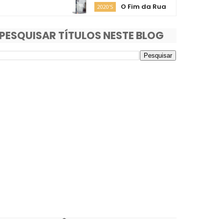
O Fim da Rua
Moa
2020'S
2020'S
PESQUISAR TÍTULOS NESTE BLOG