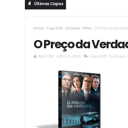
Últimas Capas
Home
/
Capa DVD
/
Exclusiva
/
Filme
/
O Preço da Verdade
O Preço da Verda
Anjo CRA
julho 22, 2020
Capa DVD
,
Exclusiva
,