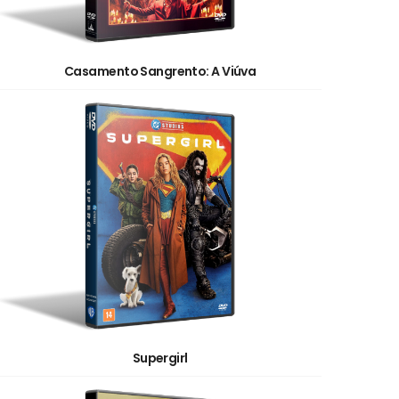
Casamento Sangrento: A Viúva
Supergirl