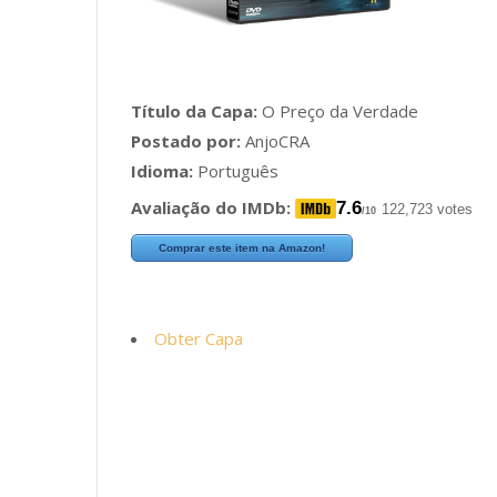
Título da Capa:
O Preço da Verdade
Postado por:
AnjoCRA
Idioma:
Português
Avaliação do IMDb:
7.6
122,723 votes
/10
Comprar este item na Amazon!
Obter Capa