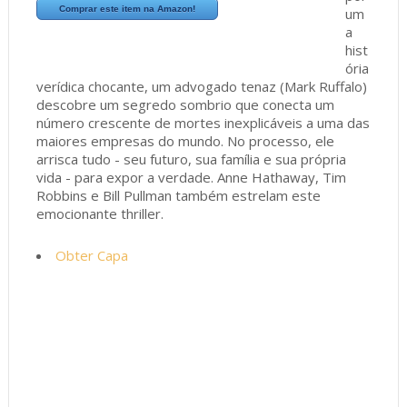
Comprar este item na Amazon!
um
a
hist
ória
verídica chocante, um advogado tenaz (Mark Ruffalo)
descobre um segredo sombrio que conecta um
número crescente de mortes inexplicáveis a uma das
maiores empresas do mundo. No processo, ele
arrisca tudo - seu futuro, sua família e sua própria
vida - para expor a verdade. Anne Hathaway, Tim
Robbins e Bill Pullman também estrelam este
emocionante thriller.
Obter Capa