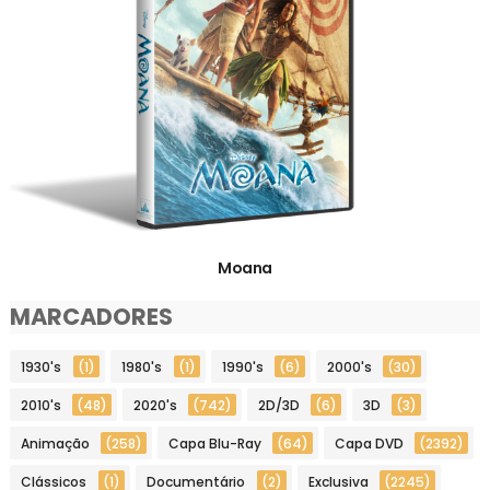
Moana
MARCADORES
1930's
(1)
1980's
(1)
1990's
(6)
2000's
(30)
2010's
(48)
2020's
(742)
2D/3D
(6)
3D
(3)
Animação
(258)
Capa Blu-Ray
(64)
Capa DVD
(2392)
Clássicos
(1)
Documentário
(2)
Exclusiva
(2245)