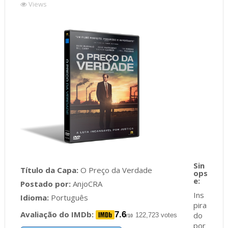
Views
Título da Capa:
O Preço da Verdade
Postado por:
AnjoCRA
Ins
Idioma:
Português
pira
Avaliação do IMDb:
7.6
do
122,723 votes
/10
por