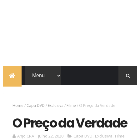
Home
/
Capa DVD
/
Exclusiva
/
Filme
/
O Preço da Verdade
O Preço da Verdade
Anjo CRA
julho 22, 2020
Capa DVD
,
Exclusiva
,
Filme