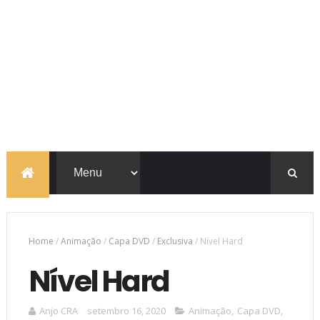
Home
/
Animação
/
Capa DVD
/
Exclusiva
/
Nível Hard
Nível Hard
Anjo CRA
setembro 16, 2020
Animação
,
Capa DVD
,