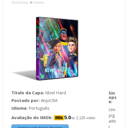
Exclusiva
Views
Título da Capa:
Nível Hard
Postado por:
AnjoCRA
Idioma:
Português
Um
jog
Avaliação do IMDb:
5.0
2,120 votes
/10
ado
r
Comprar este item na Amazon!