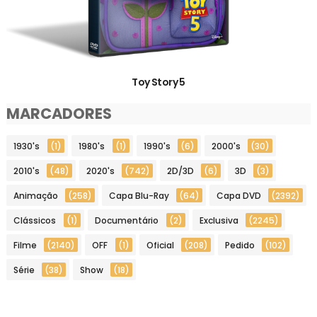
Toy Story 5
MARCADORES
1930's
(1)
1980's
(1)
1990's
(6)
2000's
(30)
2010's
(48)
2020's
(742)
2D/3D
(6)
3D
(3)
Animação
(258)
Capa Blu-Ray
(64)
Capa DVD
(2392)
Clássicos
(1)
Documentário
(2)
Exclusiva
(2245)
Filme
(2140)
OFF
(1)
Oficial
(208)
Pedido
(102)
Série
(38)
Show
(18)