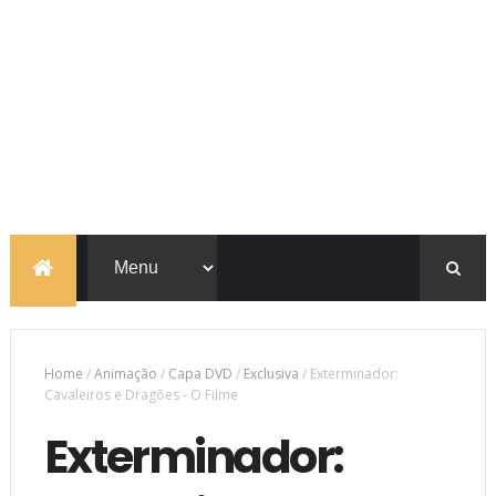
Home
/
Animação
/
Capa DVD
/
Exclusiva
/
Exterminador:
Cavaleiros e Dragões - O Filme
Exterminador: