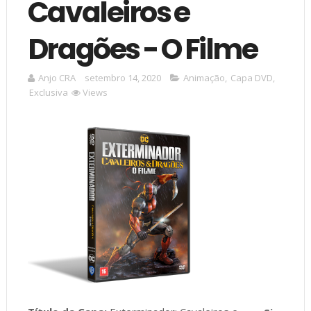
Cavaleiros e
Dragões - O Filme
Anjo CRA
setembro 14, 2020
Animação
,
Capa DVD
,
Exclusiva
Views