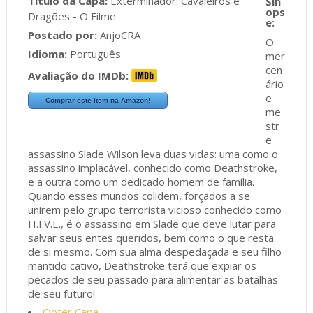
Título da Capa:
Exterminador: Cavaleiros e
Dragões - O Filme
Postado por:
AnjoCRA
O
Idioma:
Português
mer
cen
Avaliação do IMDb:
ário
e
Comprar este item na Amazon!
me
str
e
assassino Slade Wilson leva duas vidas: uma como o
assassino implacável, conhecido como Deathstroke,
e a outra como um dedicado homem de família.
Quando esses mundos colidem, forçados a se
unirem pelo grupo terrorista vicioso conhecido como
H.I.V.E., é o assassino em Slade que deve lutar para
salvar seus entes queridos, bem como o que resta
de si mesmo. Com sua alma despedaçada e seu filho
mantido cativo, Deathstroke terá que expiar os
pecados de seu passado para alimentar as batalhas
de seu futuro!
Obter Capa