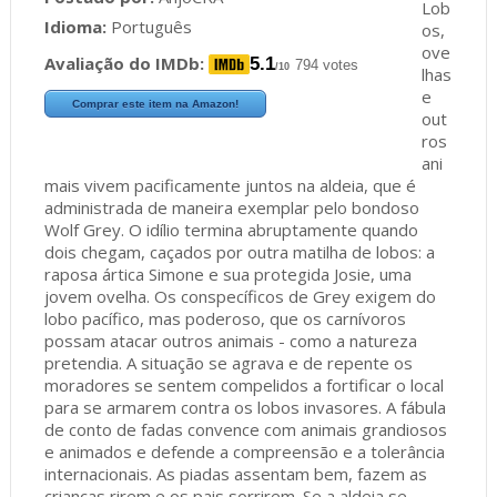
Lob
Idioma:
Português
os,
ove
Avaliação do IMDb:
5.1
794 votes
/10
lhas
e
Comprar este item na Amazon!
out
ros
ani
mais vivem pacificamente juntos na aldeia, que é
administrada de maneira exemplar pelo bondoso
Wolf Grey. O idílio termina abruptamente quando
dois chegam, caçados por outra matilha de lobos: a
raposa ártica Simone e sua protegida Josie, uma
jovem ovelha. Os conspecíficos de Grey exigem do
lobo pacífico, mas poderoso, que os carnívoros
possam atacar outros animais - como a natureza
pretendia. A situação se agrava e de repente os
moradores se sentem compelidos a fortificar o local
para se armarem contra os lobos invasores. A fábula
de conto de fadas convence com animais grandiosos
e animados e defende a compreensão e a tolerância
internacionais. As piadas assentam bem, fazem as
crianças rirem e os pais sorrirem. Se a aldeia se