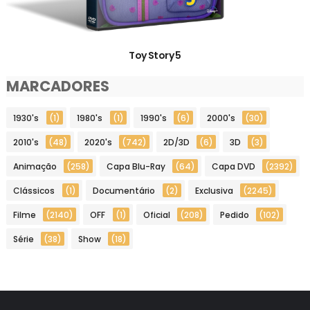
Toy Story 5
MARCADORES
1930's
(1)
1980's
(1)
1990's
(6)
2000's
(30)
2010's
(48)
2020's
(742)
2D/3D
(6)
3D
(3)
Animação
(258)
Capa Blu-Ray
(64)
Capa DVD
(2392)
Clássicos
(1)
Documentário
(2)
Exclusiva
(2245)
Filme
(2140)
OFF
(1)
Oficial
(208)
Pedido
(102)
Série
(38)
Show
(18)