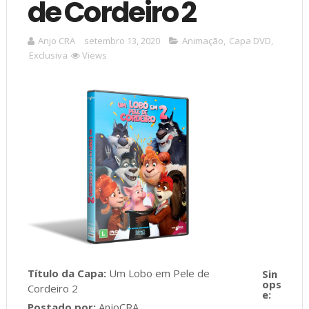
de Cordeiro 2
Anjo CRA
setembro 13, 2020
Animação
,
Capa DVD
,
Exclusiva
Views
Título da Capa:
Um Lobo em Pele de
Cordeiro 2
Postado por:
AnjoCRA