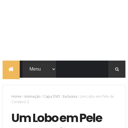
Home
/
Animação
/
Capa DVD
/
Exclusiva
/
Um Lobo em Pele de
Cordeiro 2
Um Lobo em Pele