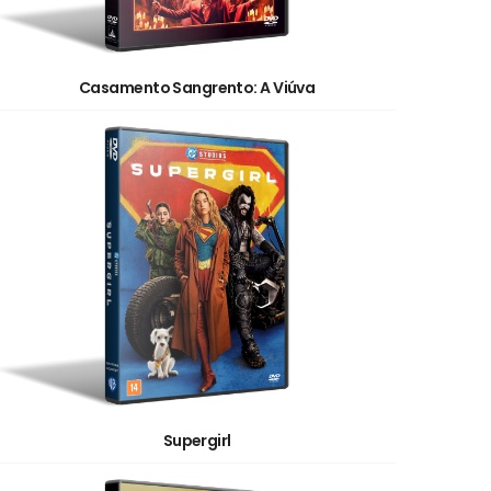
Casamento Sangrento: A Viúva
Supergirl