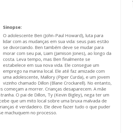
O adolescente Ben (John-Paul Howard), luta para
lidar com as mudanças em sua vida: seus pais estão
se divorciando. Ben também deve se mudar para
morar com seu pai, Liam (Jamison Jones), ao longo da
costa. Leva tempo, mas Ben finalmente se
estabelece em sua nova vida. Ele consegue um
emprego na marina local. Ele até faz amizade com
uma adolescente, Mallory (Piper Curda), e um jovem
vizinho chamado Dillon (Blane Crockarell). No entanto,
res começam a morrer. Crianças desaparecem. A mãe
tranha. O pai de Dillon, Ty (Kevin Bigley), nega ter um
ercebe que um mito local sobre uma bruxa malvada de
rianças é verdadeiro. Ele deve fazer tudo o que puder
s se machuquem no processo.