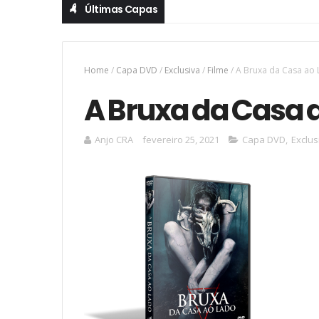
Últimas Capas
Home
/
Capa DVD
/
Exclusiva
/
Filme
/
A Bruxa da Casa ao
A Bruxa da Casa 
Anjo CRA
fevereiro 25, 2021
Capa DVD
,
Exclus