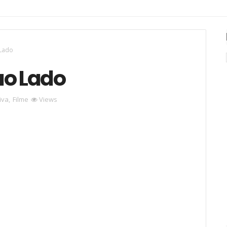
 Lado
ao Lado
iva
,
Filme
Views