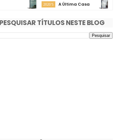
A Última Casa
O Fim da R
2020'S
2020'S
PESQUISAR TÍTULOS NESTE BLOG