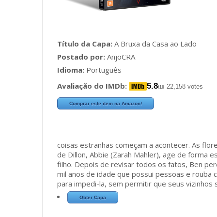
Título da Capa:
A Bruxa da Casa ao Lado
Postado por:
AnjoCRA
Idioma:
Português
Avaliação do IMDb:
5.8
22,158 votes
/10
Comprar este item na Amazon!
coisas estranhas começam a acontecer. As flo
de Dillon, Abbie (Zarah Mahler), age de forma es
filho. Depois de revisar todos os fatos, Ben p
mil anos de idade que possui pessoas e rouba c
para impedi-la, sem permitir que seus vizinho
Obter Capa