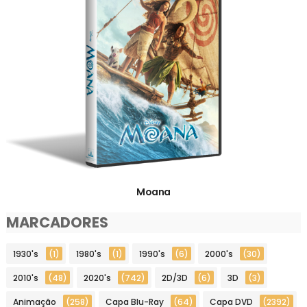
Moana
MARCADORES
1930's
(1)
1980's
(1)
1990's
(6)
2000's
(30)
2010's
(48)
2020's
(742)
2D/3D
(6)
3D
(3)
Animação
(258)
Capa Blu-Ray
(64)
Capa DVD
(2392)