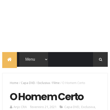
Home
/
Capa DVD
/
Exclusiva
/
Filme
/
O Homem Certo
O Homem Certo
Anjo CRA
fevereiro 21, 2021
Capa DVD
,
Exclusiva
,