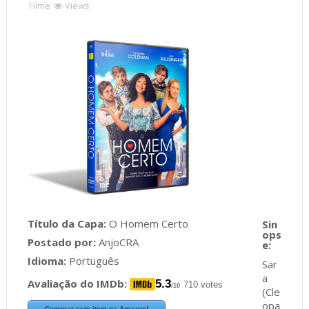
Filme
Views
Título da Capa:
O Homem Certo
Postado por:
AnjoCRA
Idioma:
Português
Sar
a
Avaliação do IMDb:
5.3
710 votes
/10
(Cle
opa
Comprar este item na Amazon!