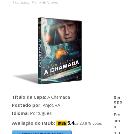
Exclusiva
,
Filme
Views
Título da Capa:
A Chamada
Postado por:
AnjoCRA
Idioma:
Português
Em
um
Avaliação do IMDb:
5.4
28,979 votes
/10
a
ma
Comprar este item na Amazon!