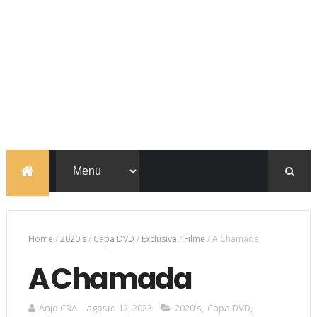
Home
/
2020's
/
Capa DVD
/
Exclusiva
/
Filme
/
A Chamada
A Chamada
Anjo CRA
agosto 12, 2023
2020's
,
Capa DVD
,