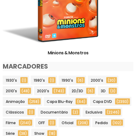
Minions & Monstros
MARCADORES
1930's
(1)
1980's
(1)
1990's
(6)
2000's
(30)
2010's
(48)
2020's
(743)
2D/3D
(6)
3D
(3)
Animação
(258)
Capa Blu-Ray
(64)
Capa DVD
(2393)
Clássicos
(1)
Documentário
(2)
Exclusiva
(2246)
Filme
(2141)
OFF
(1)
Oficial
(208)
Pedido
(102)
Série
(38)
Show
(18)