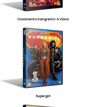
Casamento Sangrento: A Viúva
Supergirl