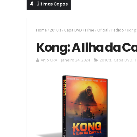
Últimas Capas
Home
/
2010's
/
Capa DVD
/
Filme
/
Oficial
/
Pedido
/
Kong:
Kong: A Ilha da C
Anjo CRA
janeiro 24, 2024
2010's
,
Capa DVD
,
F