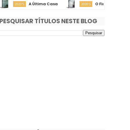
A Última Casa
O Fim da Rua
2020'S
2020'S
PESQUISAR TÍTULOS NESTE BLOG