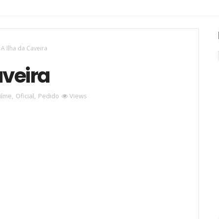
 A Ilha da Caveira
aveira
ilme
,
Oficial
,
Pedido
Views