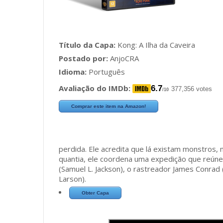
Título da Capa:
Kong: A Ilha da Caveira
Postado por:
AnjoCRA
Idioma:
Português
Avaliação do IMDb:
6.7
377,356 votes
/10
Comprar este item na Amazon!
perdida. Ele acredita que lá existam monstros,
quantia, ele coordena uma expedição que reúne 
(Samuel L. Jackson), o rastreador James Conra
Larson).
Obter Capa